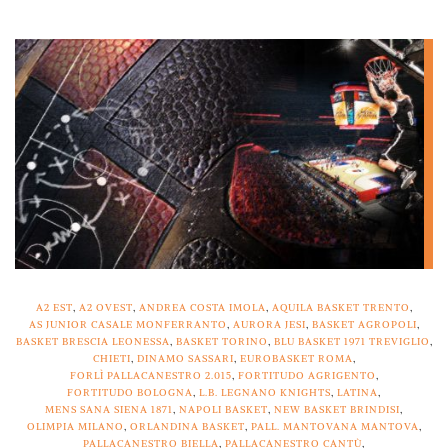
A2 EST
,
A2 OVEST
,
ANDREA COSTA IMOLA
,
AQUILA BASKET TRENTO
,
AS JUNIOR CASALE MONFERRANTO
,
AURORA JESI
,
BASKET AGROPOLI
,
BASKET BRESCIA LEONESSA
,
BASKET TORINO
,
BLU BASKET 1971 TREVIGLIO
,
CHIETI
,
DINAMO SASSARI
,
EUROBASKET ROMA
,
FORLÌ PALLACANESTRO 2.015
,
FORTITUDO AGRIGENTO
,
FORTITUDO BOLOGNA
,
L.B. LEGNANO KNIGHTS
,
LATINA
,
MENS SANA SIENA 1871
,
NAPOLI BASKET
,
NEW BASKET BRINDISI
,
OLIMPIA MILANO
,
ORLANDINA BASKET
,
PALL. MANTOVANA MANTOVA
,
PALLACANESTRO BIELLA
,
PALLACANESTRO CANTÙ
,