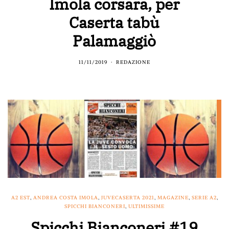
Imola corsara, per
Caserta tabù
Palamaggiò
11/11/2019
REDAZIONE
A2 EST
,
ANDREA COSTA IMOLA
,
JUVECASERTA 2021
,
MAGAZINE
,
SERIE A2
,
SPICCHI BIANCONERI
,
ULTIMISSIME
Spicchi Bianconeri #19