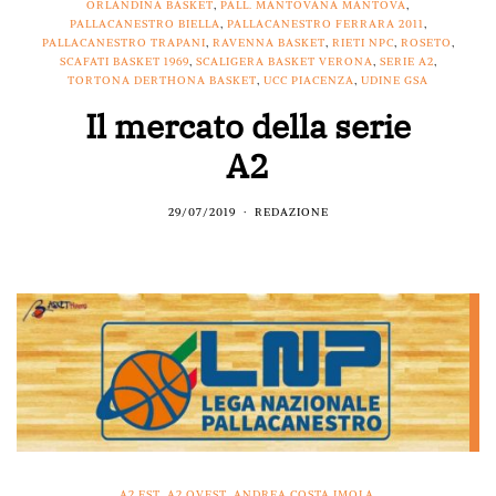
ORLANDINA BASKET
,
PALL. MANTOVANA MANTOVA
,
PALLACANESTRO BIELLA
,
PALLACANESTRO FERRARA 2011
,
PALLACANESTRO TRAPANI
,
RAVENNA BASKET
,
RIETI NPC
,
ROSETO
,
SCAFATI BASKET 1969
,
SCALIGERA BASKET VERONA
,
SERIE A2
,
TORTONA DERTHONA BASKET
,
UCC PIACENZA
,
UDINE GSA
Il mercato della serie
A2
29/07/2019
REDAZIONE
A2 EST
,
A2 OVEST
,
ANDREA COSTA IMOLA
,