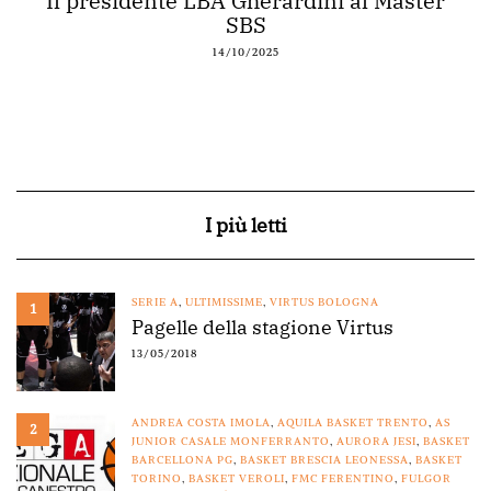
Il presidente LBA Gherardini al Master
SBS
14/10/2025
I più letti
SERIE A
,
ULTIMISSIME
,
VIRTUS BOLOGNA
1
Pagelle della stagione Virtus
13/05/2018
ANDREA COSTA IMOLA
,
AQUILA BASKET TRENTO
,
AS
2
JUNIOR CASALE MONFERRANTO
,
AURORA JESI
,
BASKET
BARCELLONA PG
,
BASKET BRESCIA LEONESSA
,
BASKET
TORINO
,
BASKET VEROLI
,
FMC FERENTINO
,
FULGOR