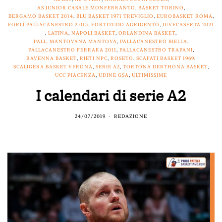
AS JUNIOR CASALE MONFERRANTO
,
BASKET TORINO
,
BERGAMO BASKET 2014
,
BLU BASKET 1971 TREVIGLIO
,
EUROBASKET ROMA
,
FORLÌ PALLACANESTRO 2.015
,
FORTITUDO AGRIGENTO
,
JUVECASERTA 2021
,
LATINA
,
NAPOLI BASKET
,
ORLANDINA BASKET
,
PALL. MANTOVANA MANTOVA
,
PALLACANESTRO BIELLA
,
PALLACANESTRO FERRARA 2011
,
PALLACANESTRO TRAPANI
,
RAVENNA BASKET
,
RIETI NPC
,
ROSETO
,
SCAFATI BASKET 1969
,
SCALIGERA BASKET VERONA
,
SERIE A2
,
TORTONA DERTHONA BASKET
,
UCC PIACENZA
,
UDINE GSA
,
ULTIMISSIME
I calendari di serie A2
24/07/2019
REDAZIONE