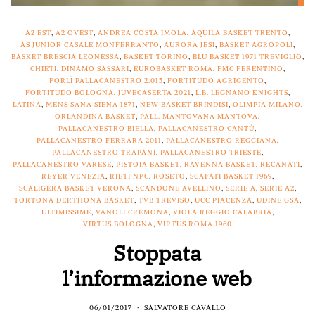
A2 EST
,
A2 OVEST
,
ANDREA COSTA IMOLA
,
AQUILA BASKET TRENTO
,
AS JUNIOR CASALE MONFERRANTO
,
AURORA JESI
,
BASKET AGROPOLI
,
BASKET BRESCIA LEONESSA
,
BASKET TORINO
,
BLU BASKET 1971 TREVIGLIO
,
CHIETI
,
DINAMO SASSARI
,
EUROBASKET ROMA
,
FMC FERENTINO
,
FORLÌ PALLACANESTRO 2.015
,
FORTITUDO AGRIGENTO
,
FORTITUDO BOLOGNA
,
JUVECASERTA 2021
,
L.B. LEGNANO KNIGHTS
,
LATINA
,
MENS SANA SIENA 1871
,
NEW BASKET BRINDISI
,
OLIMPIA MILANO
,
ORLANDINA BASKET
,
PALL. MANTOVANA MANTOVA
,
PALLACANESTRO BIELLA
,
PALLACANESTRO CANTÙ
,
PALLACANESTRO FERRARA 2011
,
PALLACANESTRO REGGIANA
,
PALLACANESTRO TRAPANI
,
PALLACANESTRO TRIESTE
,
PALLACANESTRO VARESE
,
PISTOIA BASKET
,
RAVENNA BASKET
,
RECANATI
,
REYER VENEZIA
,
RIETI NPC
,
ROSETO
,
SCAFATI BASKET 1969
,
SCALIGERA BASKET VERONA
,
SCANDONE AVELLINO
,
SERIE A
,
SERIE A2
,
TORTONA DERTHONA BASKET
,
TVB TREVISO
,
UCC PIACENZA
,
UDINE GSA
,
ULTIMISSIME
,
VANOLI CREMONA
,
VIOLA REGGIO CALABRIA
,
VIRTUS BOLOGNA
,
VIRTUS ROMA 1960
Stoppata
l’informazione web
06/01/2017
SALVATORE CAVALLO