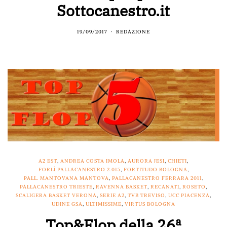
Sottocanestro.it
19/09/2017
REDAZIONE
A2 EST
,
ANDREA COSTA IMOLA
,
AURORA JESI
,
CHIETI
,
FORLÌ PALLACANESTRO 2.015
,
FORTITUDO BOLOGNA
,
PALL. MANTOVANA MANTOVA
,
PALLACANESTRO FERRARA 2011
,
PALLACANESTRO TRIESTE
,
RAVENNA BASKET
,
RECANATI
,
ROSETO
,
SCALIGERA BASKET VERONA
,
SERIE A2
,
TVB TREVISO
,
UCC PIACENZA
,
UDINE GSA
,
ULTIMISSIME
,
VIRTUS BOLOGNA
Top&Flop della 26ª