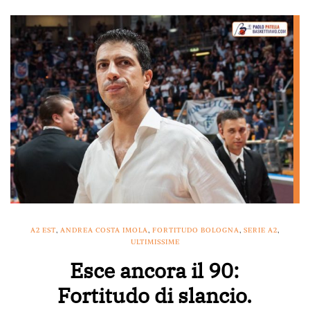
A2 EST
,
ANDREA COSTA IMOLA
,
FORTITUDO BOLOGNA
,
SERIE A2
,
ULTIMISSIME
Esce ancora il 90:
Fortitudo di slancio.