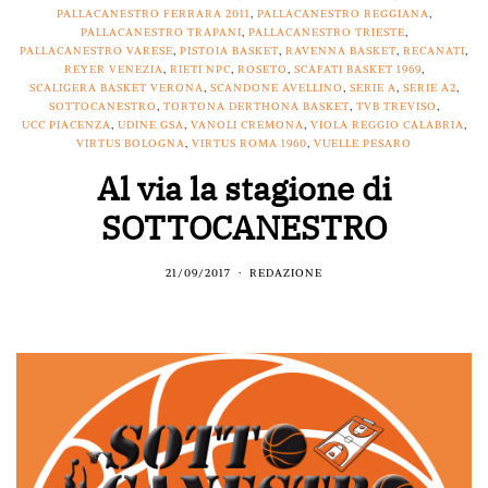
PALLACANESTRO FERRARA 2011
,
PALLACANESTRO REGGIANA
,
PALLACANESTRO TRAPANI
,
PALLACANESTRO TRIESTE
,
PALLACANESTRO VARESE
,
PISTOIA BASKET
,
RAVENNA BASKET
,
RECANATI
,
REYER VENEZIA
,
RIETI NPC
,
ROSETO
,
SCAFATI BASKET 1969
,
SCALIGERA BASKET VERONA
,
SCANDONE AVELLINO
,
SERIE A
,
SERIE A2
,
SOTTOCANESTRO
,
TORTONA DERTHONA BASKET
,
TVB TREVISO
,
UCC PIACENZA
,
UDINE GSA
,
VANOLI CREMONA
,
VIOLA REGGIO CALABRIA
,
VIRTUS BOLOGNA
,
VIRTUS ROMA 1960
,
VUELLE PESARO
Al via la stagione di
SOTTOCANESTRO
21/09/2017
REDAZIONE