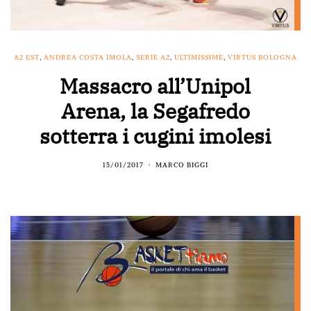
A2 EST
,
ANDREA COSTA IMOLA
,
SERIE A2
,
ULTIMISSIME
,
VIRTUS BOLOGNA
Massacro all’Unipol
Arena, la Segafredo
sotterra i cugini imolesi
15/01/2017
MARCO BIGGI