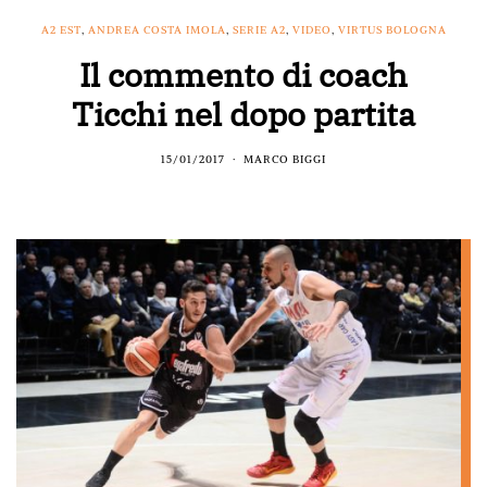
A2 EST
,
ANDREA COSTA IMOLA
,
SERIE A2
,
VIDEO
,
VIRTUS BOLOGNA
Il commento di coach
Ticchi nel dopo partita
15/01/2017
MARCO BIGGI