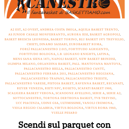
A2 EST
,
A2 OVEST
,
ANDREA COSTA IMOLA
,
AQUILA BASKET TRENTO
,
AS JUNIOR CASALE MONFERRANTO
,
AURORA JESI
,
BASKET AGROPOLI
,
BASKET BRESCIA LEONESSA
,
BASKET TORINO
,
BLU BASKET 1971 TREVIGLIO
,
CHIETI
,
DINAMO SASSARI
,
EUROBASKET ROMA
,
FORLÌ PALLACANESTRO 2.015
,
FORTITUDO AGRIGENTO
,
FORTITUDO BOLOGNA
,
L.B. LEGNANO KNIGHTS
,
LATINA
,
MENS SANA SIENA 1871
,
NAPOLI BASKET
,
NEW BASKET BRINDISI
,
OLIMPIA MILANO
,
ORLANDINA BASKET
,
PALL. MANTOVANA MANTOVA
,
PALLACANESTRO BIELLA
,
PALLACANESTRO CANTÙ
,
PALLACANESTRO FERRARA 2011
,
PALLACANESTRO REGGIANA
,
PALLACANESTRO TRAPANI
,
PALLACANESTRO TRIESTE
,
PALLACANESTRO VARESE
,
PISTOIA BASKET
,
RAVENNA BASKET
,
RECANATI
,
REYER VENEZIA
,
RIETI NPC
,
ROSETO
,
SCAFATI BASKET 1969
,
SCALIGERA BASKET VERONA
,
SCANDONE AVELLINO
,
SERIE A
,
SERIE A2
,
SOTTOCANESTRO
,
TORTONA DERTHONA BASKET
,
TVB TREVISO
,
UCC PIACENZA
,
UDINE GSA
,
ULTIMISSIME
,
VANOLI CREMONA
,
VIOLA REGGIO CALABRIA
,
VIRTUS BOLOGNA
,
VIRTUS ROMA 1960
,
VUELLE PESARO
Scendi sul parquet con