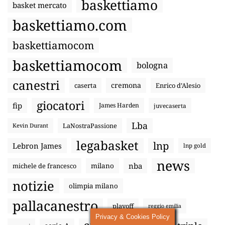
baskettiamo
basket mercato
baskettiamo.com
baskettiamocom
baskettiamocom
bologna
canestri
cremona
caserta
Enrico d’Alesio
giocatori
fip
James Harden
juvecaserta
Lba
LaNostraPassione
Kevin Durant
legabasket
lnp
Lebron James
lnp gold
news
nba
michele de francesco
milano
notizie
olimpia milano
pallacanestro
playoff
reggio emilia
Privacy & Cookies Policy