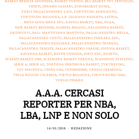
BASKET BRESCIA LEONESSA
,
BASKET TORINO
,
BLU BASKET 1971 TREVIGLIO
,
CHIETI
,
DINAMO SASSARI
,
EUROBASKET ROMA
,
FORLÌ PALLACANESTRO 2.015
,
FORTITUDO AGRIGENTO
,
FORTITUDO BOLOGNA
,
L.B. LEGNANO KNIGHTS
,
LATINA
,
MENS SANA SIENA 1871
,
NAPOLI BASKET
,
NBA
,
NCAA
,
NEW BASKET BRINDISI
,
OLIMPIA MILANO
,
ORLANDINA BASKET
,
ORZINUOVI
,
PALL. MANTOVANA MANTOVA
,
PALLACANESTRO BIELLA
,
PALLACANESTRO CANTÙ
,
PALLACANESTRO FERRARA 2011
,
PALLACANESTRO REGGIANA
,
PALLACANESTRO TRAPANI
,
PALLACANESTRO TRIESTE
,
PALLACANESTRO VARESE
,
PISTOIA BASKET
,
RAVENNA BASKET
,
REYER VENEZIA
,
RIETI NPC
,
ROSETO
,
SCAFATI BASKET 1969
,
SCALIGERA BASKET VERONA
,
SCANDONE AVELLINO
,
SERIE A
,
SERIE A2
,
TORTONA DERTHONA BASKET
,
TVB TREVISO
,
UCC PIACENZA
,
UDINE GSA
,
ULTIMISSIME
,
VANOLI CREMONA
,
VIOLA REGGIO CALABRIA
,
VIRTUS BOLOGNA
,
VIRTUS ROMA 1960
,
VUELLE PESARO
A.A.A. CERCASI
REPORTER PER NBA,
LBA, LNP E NON SOLO
14/01/2018
REDAZIONE