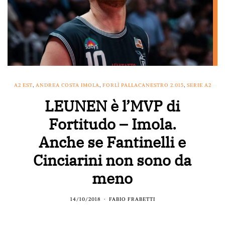
A2 EST
,
ANDREA COSTA IMOLA
,
FORLÌ PALLACANESTRO 2.015
,
SERIE A2
LEUNEN è l’MVP di
Fortitudo – Imola.
Anche se Fantinelli e
Cinciarini non sono da
meno
14/10/2018
FABIO FRABETTI