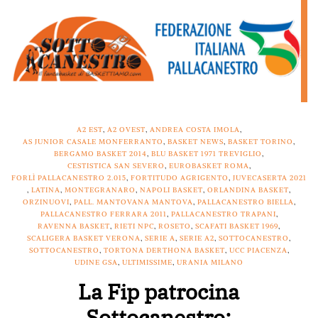
A2 EST
,
A2 OVEST
,
ANDREA COSTA IMOLA
,
AS JUNIOR CASALE MONFERRANTO
,
BASKET NEWS
,
BASKET TORINO
,
BERGAMO BASKET 2014
,
BLU BASKET 1971 TREVIGLIO
,
CESTISTICA SAN SEVERO
,
EUROBASKET ROMA
,
FORLÌ PALLACANESTRO 2.015
,
FORTITUDO AGRIGENTO
,
JUVECASERTA 2021
,
LATINA
,
MONTEGRANARO
,
NAPOLI BASKET
,
ORLANDINA BASKET
,
ORZINUOVI
,
PALL. MANTOVANA MANTOVA
,
PALLACANESTRO BIELLA
,
PALLACANESTRO FERRARA 2011
,
PALLACANESTRO TRAPANI
,
RAVENNA BASKET
,
RIETI NPC
,
ROSETO
,
SCAFATI BASKET 1969
,
SCALIGERA BASKET VERONA
,
SERIE A
,
SERIE A2
,
SOTTOCANESTRO
,
SOTTOCANESTRO
,
TORTONA DERTHONA BASKET
,
UCC PIACENZA
,
UDINE GSA
,
ULTIMISSIME
,
URANIA MILANO
La Fip patrocina
Sottocanestro: