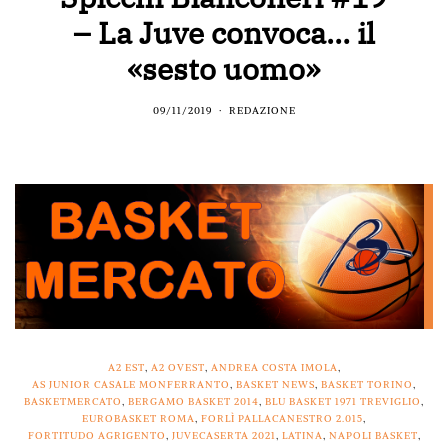
– La Juve convoca… il
«sesto uomo»
09/11/2019
REDAZIONE
A2 EST
,
A2 OVEST
,
ANDREA COSTA IMOLA
,
AS JUNIOR CASALE MONFERRANTO
,
BASKET NEWS
,
BASKET TORINO
,
BASKETMERCATO
,
BERGAMO BASKET 2014
,
BLU BASKET 1971 TREVIGLIO
,
EUROBASKET ROMA
,
FORLÌ PALLACANESTRO 2.015
,
FORTITUDO AGRIGENTO
,
JUVECASERTA 2021
,
LATINA
,
NAPOLI BASKET
,