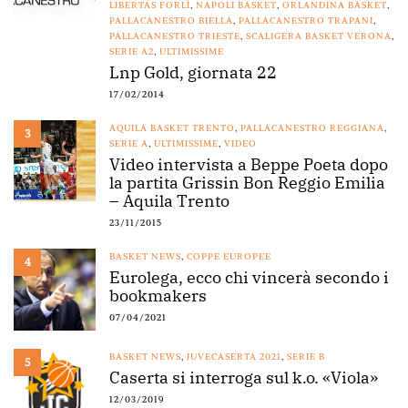
LIBERTAS FORLÌ
,
NAPOLI BASKET
,
ORLANDINA BASKET
,
PALLACANESTRO BIELLA
,
PALLACANESTRO TRAPANI
,
PALLACANESTRO TRIESTE
,
SCALIGERA BASKET VERONA
,
SERIE A2
,
ULTIMISSIME
Lnp Gold, giornata 22
17/02/2014
AQUILA BASKET TRENTO
,
PALLACANESTRO REGGIANA
,
3
SERIE A
,
ULTIMISSIME
,
VIDEO
Video intervista a Beppe Poeta dopo
la partita Grissin Bon Reggio Emilia
– Aquila Trento
23/11/2015
BASKET NEWS
,
COPPE EUROPEE
4
Eurolega, ecco chi vincerà secondo i
bookmakers
07/04/2021
BASKET NEWS
,
JUVECASERTA 2021
,
SERIE B
5
Caserta si interroga sul k.o. «Viola»
12/03/2019