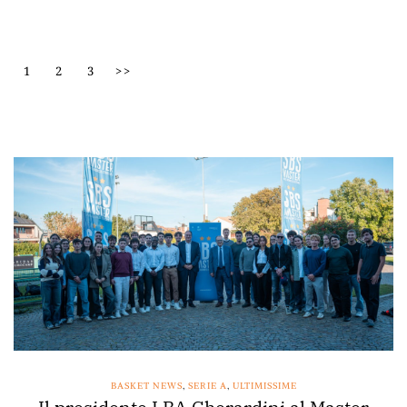
1
2
3
>>
BASKET NEWS
,
SERIE A
,
ULTIMISSIME