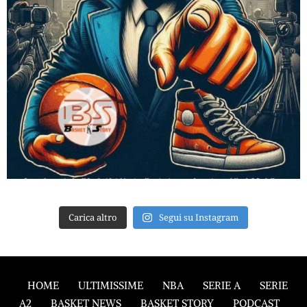
Carica altro
Segui su Instagram
HOME
ULTIMISSIME
NBA
SERIE A
SERIE
A2
BASKET NEWS
BASKET STORY
PODCAST