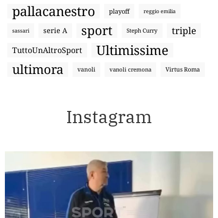
pallacanestro
playoff
reggio emilia
sport
triple
serie A
sassari
Steph Curry
Ultimissime
TuttoUnAltroSport
ultimora
vanoli
Virtus Roma
vanoli cremona
Instagram