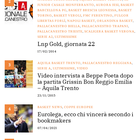
2
JUNIOR CASALE MONFERRANTO
,
AURORA JESI
,
BASKET
BARCELLONA PG
,
BASKET BRESCIA LEONESSA
,
BASKET
TORINO
,
BASKET VEROLI
,
FMC FERENTINO
,
FULGOR
LIBERTAS FORLÌ
,
NAPOLI BASKET
,
ORLANDINA BASKET
,
PALLACANESTRO BIELLA
,
PALLACANESTRO TRAPANI
,
PALLACANESTRO TRIESTE
,
SCALIGERA BASKET VERONA
,
SERIE A2
,
ULTIMISSIME
Lnp Gold, giornata 22
17/02/2014
AQUILA BASKET TRENTO
,
PALLACANESTRO REGGIANA
,
3
SERIE A
,
ULTIMISSIME
,
VIDEO
Video intervista a Beppe Poeta dopo
la partita Grissin Bon Reggio Emilia
– Aquila Trento
23/11/2015
BASKET NEWS
,
COPPE EUROPEE
4
Eurolega, ecco chi vincerà secondo i
bookmakers
07/04/2021