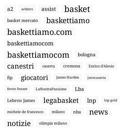
basket
a2
assist
arbitro
baskettiamo
basket mercato
baskettiamo.com
baskettiamocom
baskettiamocom
bologna
canestri
cremona
caserta
Enrico d’Alesio
giocatori
fip
James Harden
juvecaserta
Lba
LaNostraPassione
Kevin Durant
legabasket
lnp
Lebron James
lnp gold
news
nba
michele de francesco
milano
notizie
olimpia milano