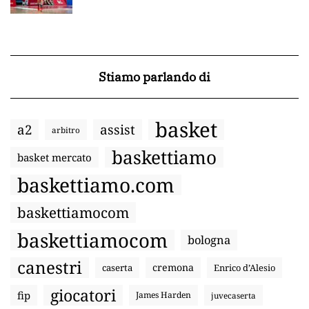
Stiamo parlando di
basket
a2
assist
arbitro
baskettiamo
basket mercato
baskettiamo.com
baskettiamocom
baskettiamocom
bologna
canestri
cremona
caserta
Enrico d’Alesio
giocatori
fip
James Harden
juvecaserta