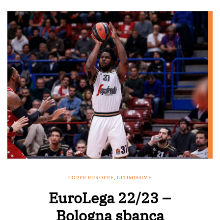
COPPE EUROPEE
,
ULTIMISSIME
EuroLega 22/23 –
Bologna sbanca