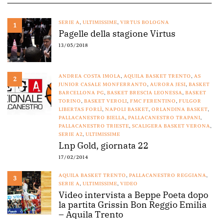
SERIE A
,
ULTIMISSIME
,
VIRTUS BOLOGNA
1
Pagelle della stagione Virtus
13/05/2018
ANDREA COSTA IMOLA
,
AQUILA BASKET TRENTO
,
AS
2
JUNIOR CASALE MONFERRANTO
,
AURORA JESI
,
BASKET
BARCELLONA PG
,
BASKET BRESCIA LEONESSA
,
BASKET
TORINO
,
BASKET VEROLI
,
FMC FERENTINO
,
FULGOR
LIBERTAS FORLÌ
,
NAPOLI BASKET
,
ORLANDINA BASKET
,
PALLACANESTRO BIELLA
,
PALLACANESTRO TRAPANI
,
PALLACANESTRO TRIESTE
,
SCALIGERA BASKET VERONA
,
SERIE A2
,
ULTIMISSIME
Lnp Gold, giornata 22
17/02/2014
AQUILA BASKET TRENTO
,
PALLACANESTRO REGGIANA
,
3
SERIE A
,
ULTIMISSIME
,
VIDEO
Video intervista a Beppe Poeta dopo
la partita Grissin Bon Reggio Emilia
– Aquila Trento