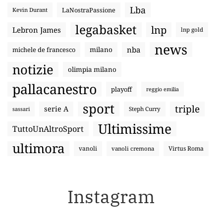
Lba
LaNostraPassione
Kevin Durant
legabasket
lnp
Lebron James
lnp gold
news
nba
michele de francesco
milano
notizie
olimpia milano
pallacanestro
playoff
reggio emilia
sport
triple
serie A
sassari
Steph Curry
Ultimissime
TuttoUnAltroSport
ultimora
vanoli
Virtus Roma
vanoli cremona
Instagram