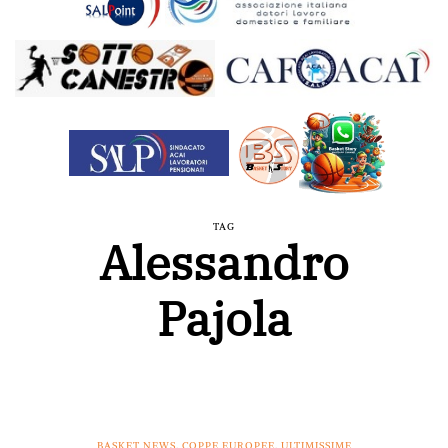
TAG
Alessandro
Pajola
BASKET NEWS
,
COPPE EUROPEE
,
ULTIMISSIME