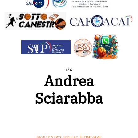
TAG
Andrea
Sciarabba
BASKET NEWS
,
SERIE A2
,
ULTIMISSIME