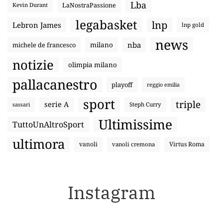
Lba
LaNostraPassione
Kevin Durant
legabasket
lnp
Lebron James
lnp gold
news
nba
michele de francesco
milano
notizie
olimpia milano
pallacanestro
playoff
reggio emilia
sport
triple
serie A
sassari
Steph Curry
Ultimissime
TuttoUnAltroSport
ultimora
vanoli
Virtus Roma
vanoli cremona
Instagram