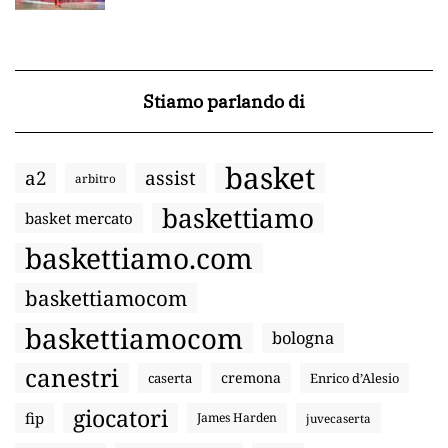
Stiamo parlando di
basket
a2
assist
arbitro
baskettiamo
basket mercato
baskettiamo.com
baskettiamocom
baskettiamocom
bologna
canestri
cremona
caserta
Enrico d’Alesio
giocatori
fip
James Harden
juvecaserta