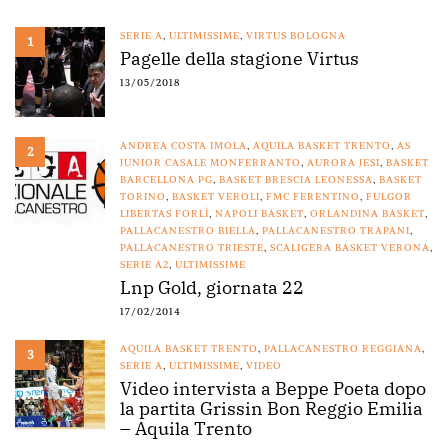
SERIE A
,
ULTIMISSIME
,
VIRTUS BOLOGNA
1
Pagelle della stagione Virtus
13/05/2018
ANDREA COSTA IMOLA
,
AQUILA BASKET TRENTO
,
AS
2
JUNIOR CASALE MONFERRANTO
,
AURORA JESI
,
BASKET
BARCELLONA PG
,
BASKET BRESCIA LEONESSA
,
BASKET
TORINO
,
BASKET VEROLI
,
FMC FERENTINO
,
FULGOR
LIBERTAS FORLÌ
,
NAPOLI BASKET
,
ORLANDINA BASKET
,
PALLACANESTRO BIELLA
,
PALLACANESTRO TRAPANI
,
PALLACANESTRO TRIESTE
,
SCALIGERA BASKET VERONA
,
SERIE A2
,
ULTIMISSIME
Lnp Gold, giornata 22
17/02/2014
AQUILA BASKET TRENTO
,
PALLACANESTRO REGGIANA
,
3
SERIE A
,
ULTIMISSIME
,
VIDEO
Video intervista a Beppe Poeta dopo
la partita Grissin Bon Reggio Emilia
– Aquila Trento