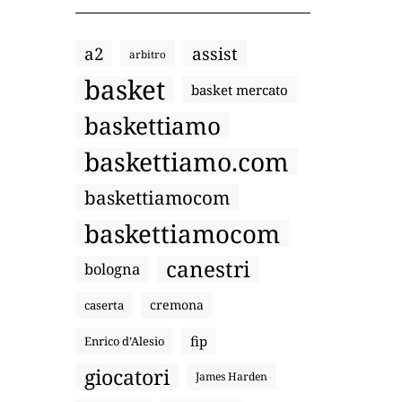
a2
assist
arbitro
basket
basket mercato
baskettiamo
baskettiamo.com
baskettiamocom
baskettiamocom
canestri
bologna
cremona
caserta
fip
Enrico d’Alesio
giocatori
James Harden