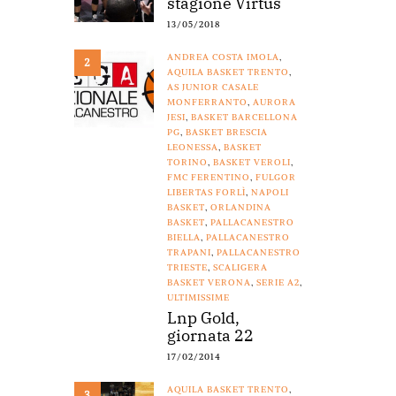
stagione Virtus
13/05/2018
ANDREA COSTA IMOLA
,
2
AQUILA BASKET TRENTO
,
AS JUNIOR CASALE
MONFERRANTO
,
AURORA
JESI
,
BASKET BARCELLONA
PG
,
BASKET BRESCIA
LEONESSA
,
BASKET
TORINO
,
BASKET VEROLI
,
FMC FERENTINO
,
FULGOR
LIBERTAS FORLÌ
,
NAPOLI
BASKET
,
ORLANDINA
BASKET
,
PALLACANESTRO
BIELLA
,
PALLACANESTRO
TRAPANI
,
PALLACANESTRO
TRIESTE
,
SCALIGERA
BASKET VERONA
,
SERIE A2
,
ULTIMISSIME
Lnp Gold,
giornata 22
17/02/2014
AQUILA BASKET TRENTO
,
3