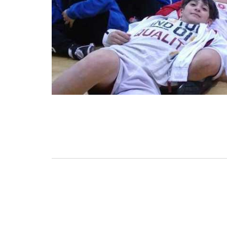
BASKET TORINO
,
BENEDETTO XIV CENTO
,
BERGAMO BASKET 2014
,
FORLÌ
PALLACANESTRO 2.015
,
FORTITUDO BOLOGN
NEW BASKET BRINDISI
,
PISTOIA BASKET
,
ROSETO
,
SCAFATI BASKET 1969
,
SCALIGERA
BASKET VERONA
,
SCANDONE AVELLINO
,
SERI
A2
,
URANIA MILANO
,
VUELLE PESARO
Serie A2, le protagoniste
della stagione 2025-26
08/08/2025