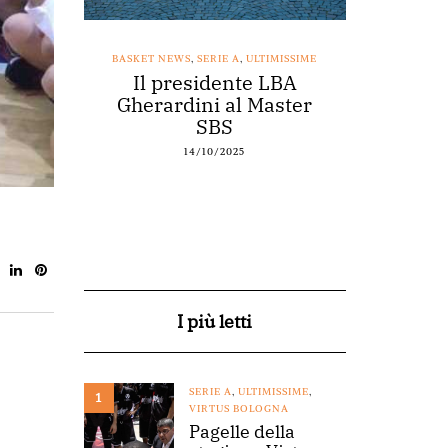
SSIME
BASKET NEWS
,
SERIE A
,
ULTIMISSIME
BASKET NEWS
nestro
Il presidente LBA
Acqu
arte a
Gherardini al Master
spons
o
SBS
14/10/2025
I più letti
SERIE A
,
ULTIMISSIME
,
1
VIRTUS BOLOGNA
Pagelle della