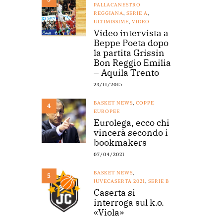
PALLACANESTRO
REGGIANA
,
SERIE A
,
ULTIMISSIME
,
VIDEO
Video intervista a
Beppe Poeta dopo
la partita Grissin
Bon Reggio Emilia
– Aquila Trento
23/11/2015
BASKET NEWS
,
COPPE
4
EUROPEE
Eurolega, ecco chi
vincerà secondo i
bookmakers
07/04/2021
BASKET NEWS
,
5
JUVECASERTA 2021
,
SERIE B
Caserta si
interroga sul k.o.
«Viola»