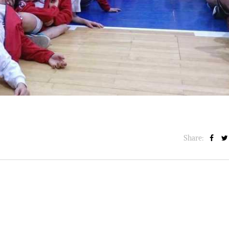
BASKET NEWS
,
ULTIMISSIME
BASKET NEWS
,
ULTIMI
Alla Roig Arena di
Piazza Paci a ca
A
,
Valencia arriva «The
con un’opera d’
Eye»
cielo apert
E
14/07/2025
17/06/2026
Share: