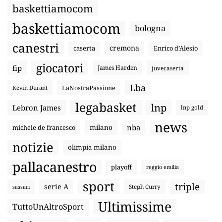
baskettiamocom
baskettiamocom
bologna
canestri
cremona
caserta
Enrico d’Alesio
giocatori
fip
James Harden
juvecaserta
Lba
LaNostraPassione
Kevin Durant
legabasket
lnp
Lebron James
lnp gold
news
nba
michele de francesco
milano
notizie
olimpia milano
pallacanestro
playoff
reggio emilia
sport
triple
serie A
sassari
Steph Curry
Ultimissime
TuttoUnAltroSport