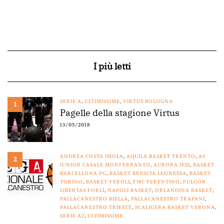
I più letti
SERIE A
,
ULTIMISSIME
,
VIRTUS BOLOGNA
1
Pagelle della stagione Virtus
13/05/2018
ANDREA COSTA IMOLA
,
AQUILA BASKET TRENTO
,
AS
2
JUNIOR CASALE MONFERRANTO
,
AURORA JESI
,
BASKET
BARCELLONA PG
,
BASKET BRESCIA LEONESSA
,
BASKET
TORINO
,
BASKET VEROLI
,
FMC FERENTINO
,
FULGOR
LIBERTAS FORLÌ
,
NAPOLI BASKET
,
ORLANDINA BASKET
,
PALLACANESTRO BIELLA
,
PALLACANESTRO TRAPANI
,
PALLACANESTRO TRIESTE
,
SCALIGERA BASKET VERONA
,
SERIE A2
,
ULTIMISSIME