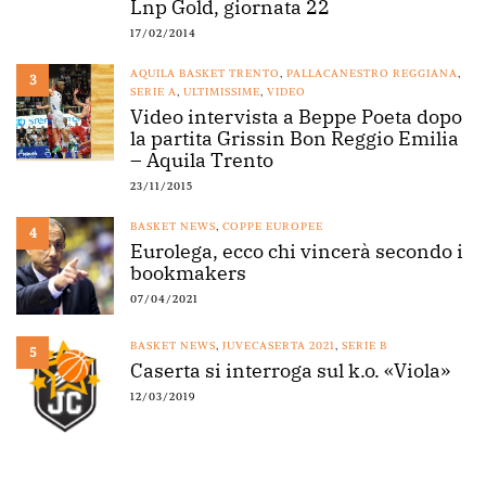
Lnp Gold, giornata 22
17/02/2014
AQUILA BASKET TRENTO
,
PALLACANESTRO REGGIANA
,
3
SERIE A
,
ULTIMISSIME
,
VIDEO
Video intervista a Beppe Poeta dopo
la partita Grissin Bon Reggio Emilia
– Aquila Trento
23/11/2015
BASKET NEWS
,
COPPE EUROPEE
4
Eurolega, ecco chi vincerà secondo i
bookmakers
07/04/2021
BASKET NEWS
,
JUVECASERTA 2021
,
SERIE B
5
Caserta si interroga sul k.o. «Viola»
12/03/2019