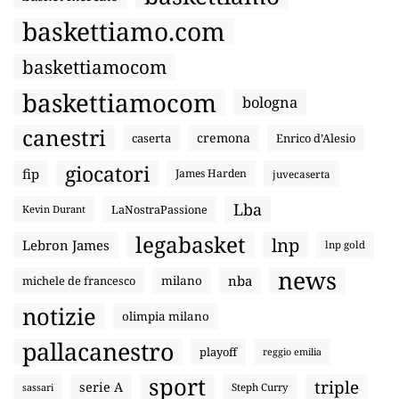
baskettiamo.com
baskettiamocom
baskettiamocom
bologna
canestri
cremona
caserta
Enrico d’Alesio
giocatori
fip
James Harden
juvecaserta
Lba
LaNostraPassione
Kevin Durant
legabasket
lnp
Lebron James
lnp gold
news
nba
michele de francesco
milano
notizie
olimpia milano
pallacanestro
playoff
reggio emilia
sport
triple
serie A
sassari
Steph Curry