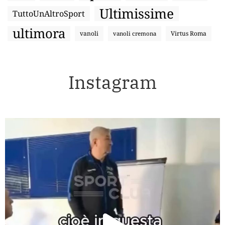
Ultimissime
TuttoUnAltroSport
ultimora
vanoli
Virtus Roma
vanoli cremona
Instagram