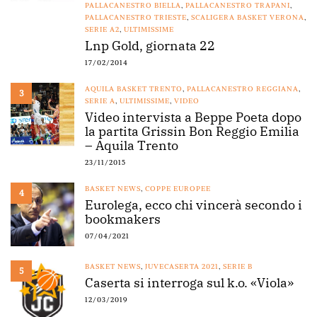
PALLACANESTRO BIELLA
,
PALLACANESTRO TRAPANI
,
PALLACANESTRO TRIESTE
,
SCALIGERA BASKET VERONA
,
SERIE A2
,
ULTIMISSIME
Lnp Gold, giornata 22
17/02/2014
AQUILA BASKET TRENTO
,
PALLACANESTRO REGGIANA
,
3
SERIE A
,
ULTIMISSIME
,
VIDEO
Video intervista a Beppe Poeta dopo
la partita Grissin Bon Reggio Emilia
– Aquila Trento
23/11/2015
BASKET NEWS
,
COPPE EUROPEE
4
Eurolega, ecco chi vincerà secondo i
bookmakers
07/04/2021
BASKET NEWS
,
JUVECASERTA 2021
,
SERIE B
5
Caserta si interroga sul k.o. «Viola»
12/03/2019