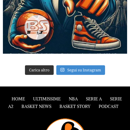
Carica altro
Segui su Instagram
HOME
ULTIMISSIME
NBA
SERIE A
SERIE
A2
BASKET NEWS
BASKET STORY
PODCAST