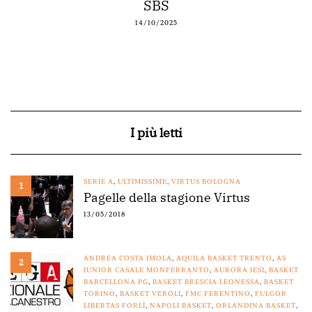
SBS
14/10/2025
I più letti
SERIE A
,
ULTIMISSIME
,
VIRTUS BOLOGNA
1
Pagelle della stagione Virtus
13/05/2018
ANDREA COSTA IMOLA
,
AQUILA BASKET TRENTO
,
AS
2
JUNIOR CASALE MONFERRANTO
,
AURORA JESI
,
BASKET
BARCELLONA PG
,
BASKET BRESCIA LEONESSA
,
BASKET
TORINO
,
BASKET VEROLI
,
FMC FERENTINO
,
FULGOR
LIBERTAS FORLÌ
,
NAPOLI BASKET
,
ORLANDINA BASKET
,