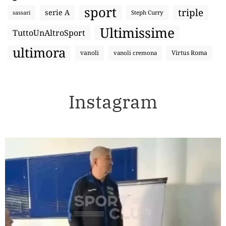
sport
triple
serie A
sassari
Steph Curry
Ultimissime
TuttoUnAltroSport
ultimora
vanoli
Virtus Roma
vanoli cremona
Instagram