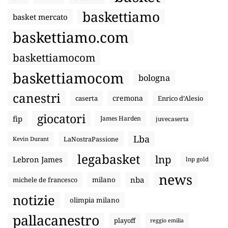
baskettiamo
basket mercato
baskettiamo.com
baskettiamocom
baskettiamocom
bologna
canestri
cremona
caserta
Enrico d’Alesio
giocatori
fip
James Harden
juvecaserta
Lba
LaNostraPassione
Kevin Durant
legabasket
lnp
Lebron James
lnp gold
news
nba
michele de francesco
milano
notizie
olimpia milano
pallacanestro
playoff
reggio emilia