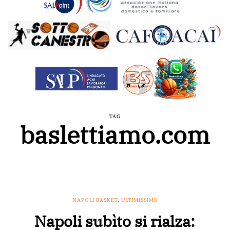
TAG
baslettiamo.com
NAPOLI BASKET
,
ULTIMISSIME
Napoli subìto si rialza: