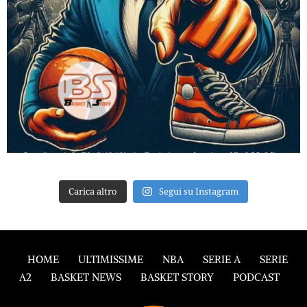
Carica altro
Segui su Instagram
HOME
ULTIMISSIME
NBA
SERIE A
SERIE
A2
BASKET NEWS
BASKET STORY
PODCAST