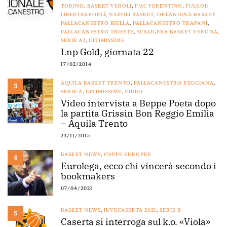
TORINO
,
BASKET VEROLI
,
FMC FERENTINO
,
FULGOR
LIBERTAS FORLÌ
,
NAPOLI BASKET
,
ORLANDINA BASKET
,
PALLACANESTRO BIELLA
,
PALLACANESTRO TRAPANI
,
PALLACANESTRO TRIESTE
,
SCALIGERA BASKET VERONA
,
SERIE A2
,
ULTIMISSIME
Lnp Gold, giornata 22
17/02/2014
AQUILA BASKET TRENTO
,
PALLACANESTRO REGGIANA
,
3
SERIE A
,
ULTIMISSIME
,
VIDEO
Video intervista a Beppe Poeta dopo
la partita Grissin Bon Reggio Emilia
– Aquila Trento
23/11/2015
BASKET NEWS
,
COPPE EUROPEE
4
Eurolega, ecco chi vincerà secondo i
bookmakers
07/04/2021
BASKET NEWS
,
JUVECASERTA 2021
,
SERIE B
5
Caserta si interroga sul k.o. «Viola»