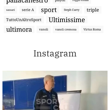
playoff
reggio emilia
sport
triple
serie A
sassari
Steph Curry
Ultimissime
TuttoUnAltroSport
ultimora
vanoli
Virtus Roma
vanoli cremona
Instagram