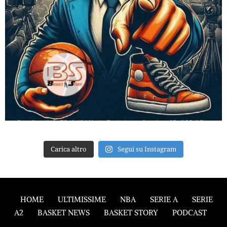
Carica altro
Segui su Instagram
HOME
ULTIMISSIME
NBA
SERIE A
SERIE
A2
BASKET NEWS
BASKET STORY
PODCAST