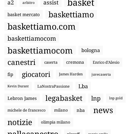
basket
a2
assist
arbitro
baskettiamo
basket mercato
baskettiamo.com
baskettiamocom
baskettiamocom
bologna
canestri
cremona
caserta
Enrico d’Alesio
giocatori
fip
James Harden
juvecaserta
Lba
LaNostraPassione
Kevin Durant
legabasket
lnp
Lebron James
lnp gold
news
nba
michele de francesco
milano
notizie
olimpia milano
pallacanestro