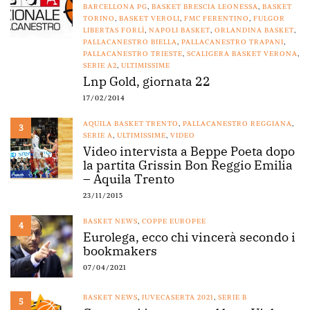
BARCELLONA PG
,
BASKET BRESCIA LEONESSA
,
BASKET
TORINO
,
BASKET VEROLI
,
FMC FERENTINO
,
FULGOR
LIBERTAS FORLÌ
,
NAPOLI BASKET
,
ORLANDINA BASKET
,
PALLACANESTRO BIELLA
,
PALLACANESTRO TRAPANI
,
PALLACANESTRO TRIESTE
,
SCALIGERA BASKET VERONA
,
SERIE A2
,
ULTIMISSIME
Lnp Gold, giornata 22
17/02/2014
AQUILA BASKET TRENTO
,
PALLACANESTRO REGGIANA
,
3
SERIE A
,
ULTIMISSIME
,
VIDEO
Video intervista a Beppe Poeta dopo
la partita Grissin Bon Reggio Emilia
– Aquila Trento
23/11/2015
BASKET NEWS
,
COPPE EUROPEE
4
Eurolega, ecco chi vincerà secondo i
bookmakers
07/04/2021
BASKET NEWS
,
JUVECASERTA 2021
,
SERIE B
5