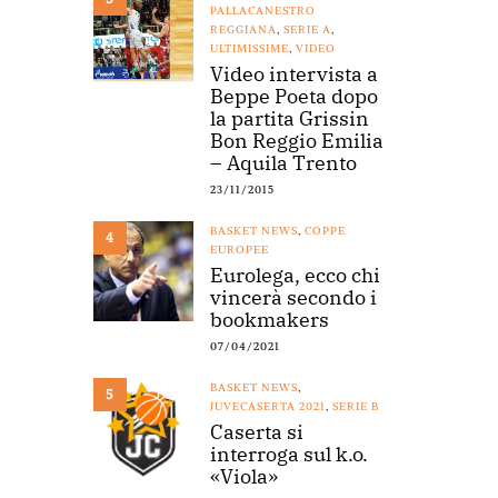
PALLACANESTRO
REGGIANA
,
SERIE A
,
ULTIMISSIME
,
VIDEO
Video intervista a
Beppe Poeta dopo
la partita Grissin
Bon Reggio Emilia
– Aquila Trento
23/11/2015
BASKET NEWS
,
COPPE
4
EUROPEE
Eurolega, ecco chi
vincerà secondo i
bookmakers
07/04/2021
BASKET NEWS
,
5
JUVECASERTA 2021
,
SERIE B
Caserta si
interroga sul k.o.
«Viola»