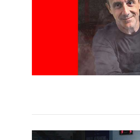
BASKET TORINO
,
BENEDETTO XIV CENTO
,
BERGAMO BASKET 2014
,
FORLÌ
PALLACANESTRO 2.015
,
FORTITUDO BOLOGN
NEW BASKET BRINDISI
,
PISTOIA BASKET
,
ROSETO
,
SCAFATI BASKET 1969
,
SCALIGERA
BASKET VERONA
,
SCANDONE AVELLINO
,
SERI
A2
,
URANIA MILANO
,
VUELLE PESARO
Serie A2, le protagoniste
della stagione 2025-26
08/08/2025