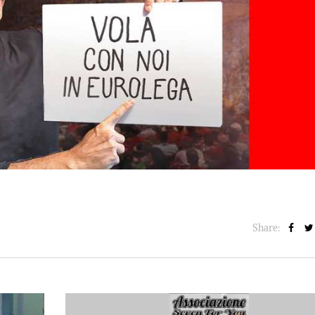
BASKET NEWS
,
ULTIMISSIME
BASKET NEWS
,
ULTIMI
Alla Roig Arena di
Piazza Paci a ca
A
,
Valencia arriva «The
con un’opera d’
Eye»
cielo apert
E
14/07/2025
17/06/2026
Share: