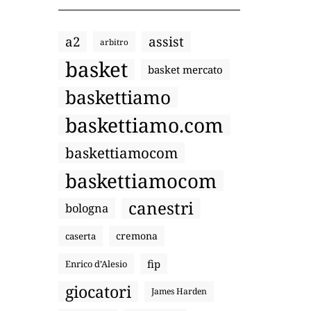
a2
assist
arbitro
basket
basket mercato
baskettiamo
baskettiamo.com
baskettiamocom
baskettiamocom
canestri
bologna
cremona
caserta
fip
Enrico d’Alesio
giocatori
James Harden