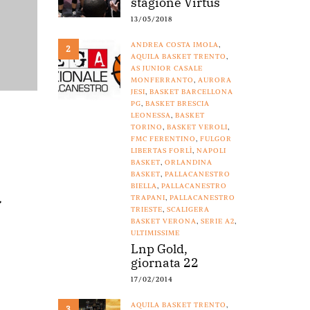
stagione Virtus
13/05/2018
ANDREA COSTA IMOLA
,
2
AQUILA BASKET TRENTO
,
AS JUNIOR CASALE
MONFERRANTO
,
AURORA
JESI
,
BASKET BARCELLONA
PG
,
BASKET BRESCIA
LEONESSA
,
BASKET
TORINO
,
BASKET VEROLI
,
FMC FERENTINO
,
FULGOR
LIBERTAS FORLÌ
,
NAPOLI
BASKET
,
ORLANDINA
BASKET
,
PALLACANESTRO
BIELLA
,
PALLACANESTRO
a
TRAPANI
,
PALLACANESTRO
TRIESTE
,
SCALIGERA
BASKET VERONA
,
SERIE A2
,
ULTIMISSIME
Lnp Gold,
giornata 22
17/02/2014
AQUILA BASKET TRENTO
,
3