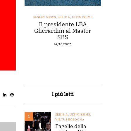
SSIME
BASKET NEWS
,
SERIE A
,
ULTIMISSIME
BASKET NEWS
nestro
Il presidente LBA
Acqu
arte a
Gherardini al Master
spons
o
SBS
14/10/2025
I più letti
SERIE A
,
ULTIMISSIME
,
1
VIRTUS BOLOGNA
Pagelle della