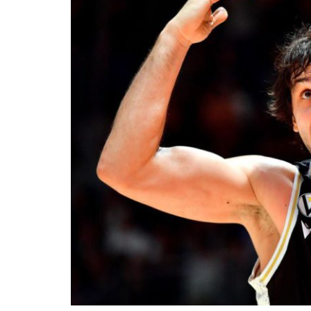
BASKET TORINO
,
BENEDETTO XIV CENTO
,
BERGAMO BASKET 2014
,
FORLÌ
PALLACANESTRO 2.015
,
FORTITUDO BOLOGN
NEW BASKET BRINDISI
,
PISTOIA BASKET
,
ROSETO
,
SCAFATI BASKET 1969
,
SCALIGERA
BASKET VERONA
,
SCANDONE AVELLINO
,
SERI
A2
,
URANIA MILANO
,
VUELLE PESARO
Serie A2, le protagoniste
della stagione 2025-26
08/08/2025