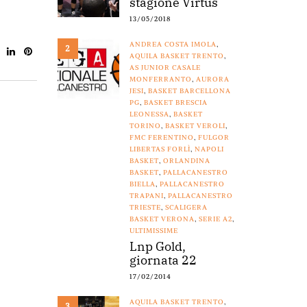
stagione Virtus
13/05/2018
ANDREA COSTA IMOLA
,
2
AQUILA BASKET TRENTO
,
AS JUNIOR CASALE
MONFERRANTO
,
AURORA
JESI
,
BASKET BARCELLONA
PG
,
BASKET BRESCIA
LEONESSA
,
BASKET
TORINO
,
BASKET VEROLI
,
FMC FERENTINO
,
FULGOR
LIBERTAS FORLÌ
,
NAPOLI
BASKET
,
ORLANDINA
BASKET
,
PALLACANESTRO
BIELLA
,
PALLACANESTRO
TRAPANI
,
PALLACANESTRO
TRIESTE
,
SCALIGERA
BASKET VERONA
,
SERIE A2
,
ULTIMISSIME
Lnp Gold,
giornata 22
17/02/2014
AQUILA BASKET TRENTO
,
3