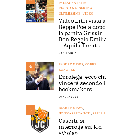
PALLACANESTRO
REGGIANA
,
SERIE A
,
ULTIMISSIME
,
VIDEO
Video intervista a
Beppe Poeta dopo
la partita Grissin
Bon Reggio Emilia
– Aquila Trento
23/11/2015
BASKET NEWS
,
COPPE
4
EUROPEE
Eurolega, ecco chi
vincerà secondo i
bookmakers
07/04/2021
BASKET NEWS
,
5
JUVECASERTA 2021
,
SERIE B
Caserta si
interroga sul k.o.
«Viola»