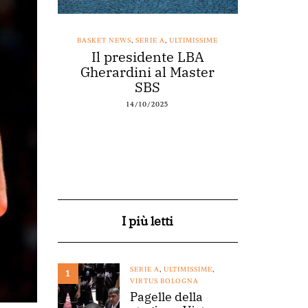
SSIME
BASKET NEWS
,
SERIE A
,
ULTIMISSIME
BASKET NEWS
nestro
Il presidente LBA
Acqu
arte a
Gherardini al Master
spons
o
SBS
14/10/2025
I più letti
SERIE A
,
ULTIMISSIME
,
1
VIRTUS BOLOGNA
Pagelle della