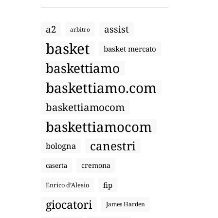
a2
assist
arbitro
basket
basket mercato
baskettiamo
baskettiamo.com
baskettiamocom
baskettiamocom
canestri
bologna
cremona
caserta
fip
Enrico d’Alesio
giocatori
James Harden