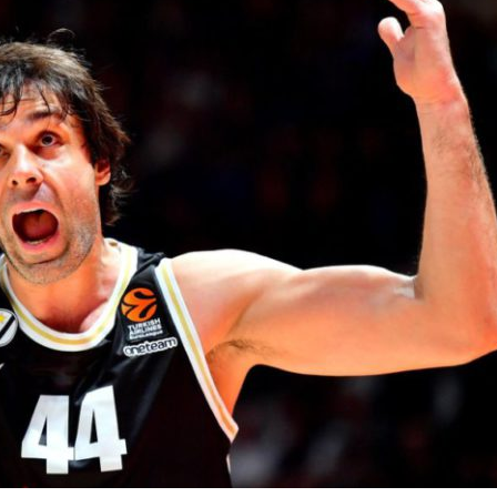
BASKET NEWS
,
ULTIMISSIME
BASKET NEWS
,
ULTIMI
Alla Roig Arena di
Piazza Paci a ca
A
,
Valencia arriva «The
con un’opera d’
Eye»
cielo apert
E
14/07/2025
17/06/2026