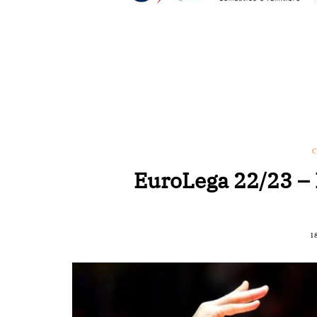
C
EuroLega 22/23 – 
1