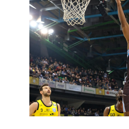
BASKET TORINO
,
BENEDETTO XIV CENTO
,
BERGAMO BASKET 2014
,
FORLÌ
PALLACANESTRO 2.015
,
FORTITUDO BOLOGN
NEW BASKET BRINDISI
,
PISTOIA BASKET
,
ROSETO
,
SCAFATI BASKET 1969
,
SCALIGERA
BASKET VERONA
,
SCANDONE AVELLINO
,
SERI
A2
,
URANIA MILANO
,
VUELLE PESARO
Serie A2, le protagoniste
della stagione 2025-26
08/08/2025