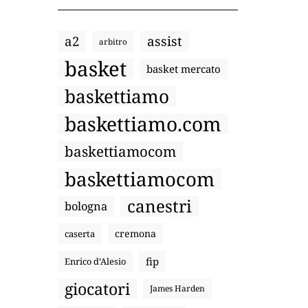
a2
assist
arbitro
basket
basket mercato
baskettiamo
baskettiamo.com
baskettiamocom
baskettiamocom
canestri
bologna
cremona
caserta
fip
Enrico d’Alesio
giocatori
James Harden