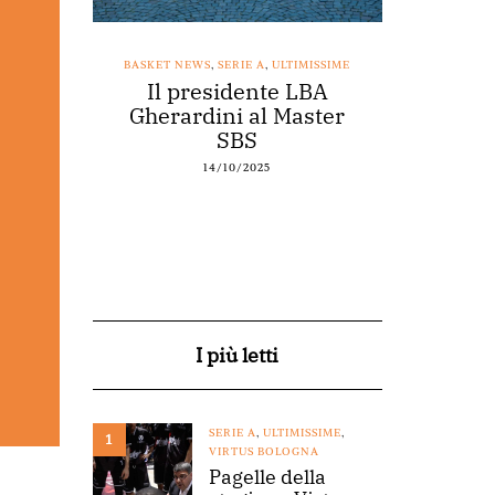
SSIME
BASKET NEWS
,
SERIE A
,
ULTIMISSIME
BASKET NEWS
nestro
Il presidente LBA
Acqu
arte a
Gherardini al Master
spons
o
SBS
14/10/2025
I più letti
SERIE A
,
ULTIMISSIME
,
1
VIRTUS BOLOGNA
Pagelle della