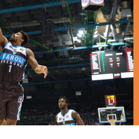
BASKET NEWS
,
ULTIMISSIME
BASKET NEWS
,
ULTIMI
Alla Roig Arena di
Piazza Paci a ca
A
,
Valencia arriva «The
con un’opera d’
Eye»
cielo apert
E
14/07/2025
17/06/2026