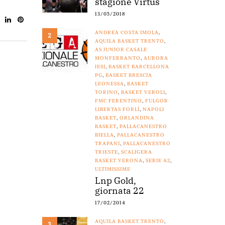
stagione Virtus
13/05/2018
ANDREA COSTA IMOLA
,
2
AQUILA BASKET TRENTO
,
AS JUNIOR CASALE
MONFERRANTO
,
AURORA
JESI
,
BASKET BARCELLONA
PG
,
BASKET BRESCIA
LEONESSA
,
BASKET
TORINO
,
BASKET VEROLI
,
FMC FERENTINO
,
FULGOR
LIBERTAS FORLÌ
,
NAPOLI
BASKET
,
ORLANDINA
BASKET
,
PALLACANESTRO
BIELLA
,
PALLACANESTRO
TRAPANI
,
PALLACANESTRO
TRIESTE
,
SCALIGERA
BASKET VERONA
,
SERIE A2
,
ULTIMISSIME
Lnp Gold,
giornata 22
17/02/2014
AQUILA BASKET TRENTO
,
3