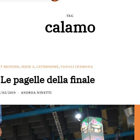
TAG
calamo
T BRINDISI
,
SERIE A
,
ULTIMISSIME
,
VANOLI CREMONA
Le pagelle della finale
7/02/2019
ANDREA NINETTI