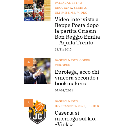
PALLACANESTRO
REGGIANA
,
SERIE A
,
ULTIMISSIME
,
VIDEO
Video intervista a
Beppe Poeta dopo
la partita Grissin
Bon Reggio Emilia
– Aquila Trento
23/11/2015
BASKET NEWS
,
COPPE
4
EUROPEE
Eurolega, ecco chi
vincerà secondo i
bookmakers
07/04/2021
BASKET NEWS
,
5
JUVECASERTA 2021
,
SERIE B
Caserta si
interroga sul k.o.
«Viola»