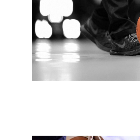
BASKET TORINO
,
BENEDETTO XIV CENTO
,
BERGAMO BASKET 2014
,
FORLÌ
PALLACANESTRO 2.015
,
FORTITUDO BOLOGN
NEW BASKET BRINDISI
,
PISTOIA BASKET
,
ROSETO
,
SCAFATI BASKET 1969
,
SCALIGERA
BASKET VERONA
,
SCANDONE AVELLINO
,
SERI
A2
,
URANIA MILANO
,
VUELLE PESARO
Serie A2, le protagoniste
della stagione 2025-26
08/08/2025