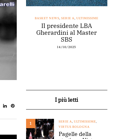
SSIME
BASKET NEWS
,
SERIE A
,
ULTIMISSIME
BASKET NEWS
nestro
Il presidente LBA
Acqu
arte a
Gherardini al Master
spons
o
SBS
14/10/2025
I più letti
SERIE A
,
ULTIMISSIME
,
1
VIRTUS BOLOGNA
Pagelle della