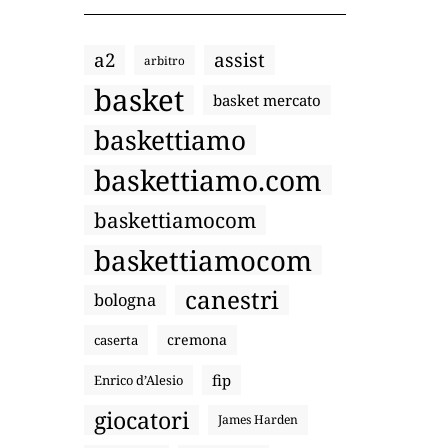
a2
assist
arbitro
basket
basket mercato
baskettiamo
baskettiamo.com
baskettiamocom
baskettiamocom
canestri
bologna
cremona
caserta
fip
Enrico d’Alesio
giocatori
James Harden