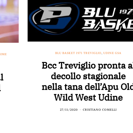
BLU BASKET 1971 TREVIGLIO
,
UDINE GSA
SIME
Bcc Treviglio pronta a
decollo stagionale
l
nella tana dell’Apu Ol
d
Wild West Udine
27/11/2020
CRISTIANO COMELLI