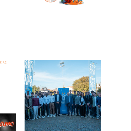
E A2
,