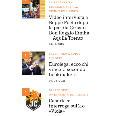
PALLACANESTRO
REGGIANA
,
SERIE A
,
ULTIMISSIME
,
VIDEO
Video intervista a
Beppe Poeta dopo
la partita Grissin
Bon Reggio Emilia
– Aquila Trento
23/11/2015
BASKET NEWS
,
COPPE
4
EUROPEE
Eurolega, ecco chi
vincerà secondo i
bookmakers
07/04/2021
BASKET NEWS
,
5
JUVECASERTA 2021
,
SERIE B
Caserta si
interroga sul k.o.
«Viola»