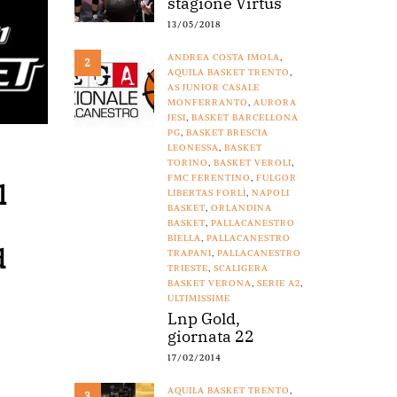
stagione Virtus
13/05/2018
ANDREA COSTA IMOLA
,
2
AQUILA BASKET TRENTO
,
AS JUNIOR CASALE
MONFERRANTO
,
AURORA
JESI
,
BASKET BARCELLONA
PG
,
BASKET BRESCIA
LEONESSA
,
BASKET
TORINO
,
BASKET VEROLI
,
FMC FERENTINO
,
FULGOR
l
LIBERTAS FORLÌ
,
NAPOLI
BASKET
,
ORLANDINA
BASKET
,
PALLACANESTRO
BIELLA
,
PALLACANESTRO
d
TRAPANI
,
PALLACANESTRO
TRIESTE
,
SCALIGERA
BASKET VERONA
,
SERIE A2
,
ULTIMISSIME
Lnp Gold,
giornata 22
17/02/2014
AQUILA BASKET TRENTO
,
3