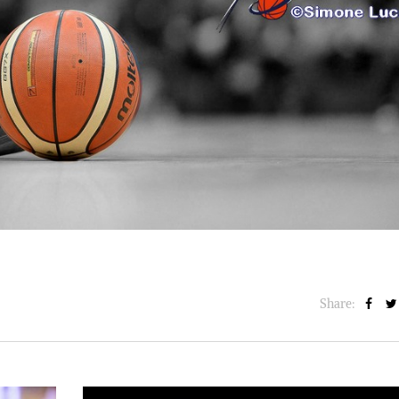
BASKET NEWS
,
ULTIMISSIME
BASKET NEWS
,
ULTIMI
Alla Roig Arena di
Piazza Paci a ca
A
,
Valencia arriva «The
con un’opera d’
Eye»
cielo apert
E
14/07/2025
17/06/2026
Share: