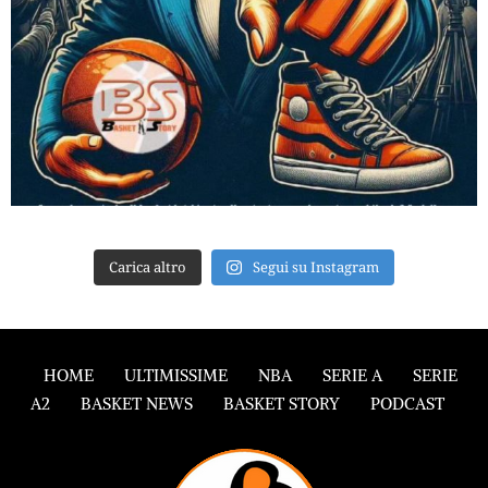
Carica altro
Segui su Instagram
HOME
ULTIMISSIME
NBA
SERIE A
SERIE
A2
BASKET NEWS
BASKET STORY
PODCAST