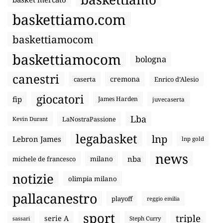
baskettiamo.com
baskettiamocom
baskettiamocom
bologna
canestri
cremona
caserta
Enrico d’Alesio
giocatori
fip
James Harden
juvecaserta
Lba
LaNostraPassione
Kevin Durant
legabasket
lnp
Lebron James
lnp gold
news
nba
michele de francesco
milano
notizie
olimpia milano
pallacanestro
playoff
reggio emilia
sport
triple
serie A
sassari
Steph Curry