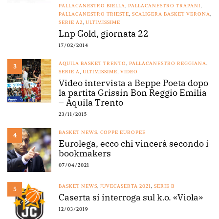
PALLACANESTRO BIELLA
,
PALLACANESTRO TRAPANI
,
PALLACANESTRO TRIESTE
,
SCALIGERA BASKET VERONA
,
SERIE A2
,
ULTIMISSIME
Lnp Gold, giornata 22
17/02/2014
AQUILA BASKET TRENTO
,
PALLACANESTRO REGGIANA
,
3
SERIE A
,
ULTIMISSIME
,
VIDEO
Video intervista a Beppe Poeta dopo
la partita Grissin Bon Reggio Emilia
– Aquila Trento
23/11/2015
BASKET NEWS
,
COPPE EUROPEE
4
Eurolega, ecco chi vincerà secondo i
bookmakers
07/04/2021
BASKET NEWS
,
JUVECASERTA 2021
,
SERIE B
5
Caserta si interroga sul k.o. «Viola»
12/03/2019