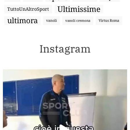
Ultimissime
TuttoUnAltroSport
ultimora
vanoli
Virtus Roma
vanoli cremona
Instagram