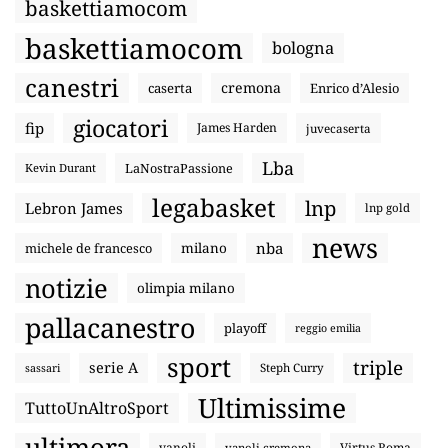
baskettiamocom
baskettiamocom
bologna
canestri
cremona
caserta
Enrico d’Alesio
giocatori
fip
James Harden
juvecaserta
Lba
LaNostraPassione
Kevin Durant
legabasket
lnp
Lebron James
lnp gold
news
nba
michele de francesco
milano
notizie
olimpia milano
pallacanestro
playoff
reggio emilia
sport
triple
serie A
sassari
Steph Curry
Ultimissime
TuttoUnAltroSport
ultimora
vanoli
Virtus Roma
vanoli cremona