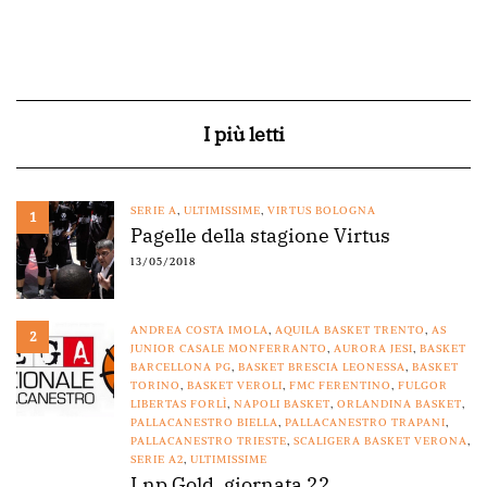
I più letti
SERIE A
,
ULTIMISSIME
,
VIRTUS BOLOGNA
1
Pagelle della stagione Virtus
13/05/2018
ANDREA COSTA IMOLA
,
AQUILA BASKET TRENTO
,
AS
2
JUNIOR CASALE MONFERRANTO
,
AURORA JESI
,
BASKET
BARCELLONA PG
,
BASKET BRESCIA LEONESSA
,
BASKET
TORINO
,
BASKET VEROLI
,
FMC FERENTINO
,
FULGOR
LIBERTAS FORLÌ
,
NAPOLI BASKET
,
ORLANDINA BASKET
,
PALLACANESTRO BIELLA
,
PALLACANESTRO TRAPANI
,
PALLACANESTRO TRIESTE
,
SCALIGERA BASKET VERONA
,
SERIE A2
,
ULTIMISSIME
Lnp Gold, giornata 22