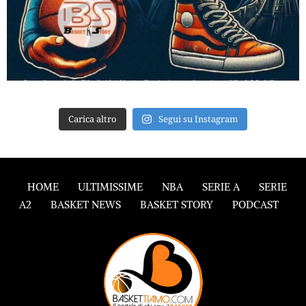
Carica altro
Segui su Instagram
HOME
ULTIMISSIME
NBA
SERIE A
SERIE
A2
BASKET NEWS
BASKET STORY
PODCAST