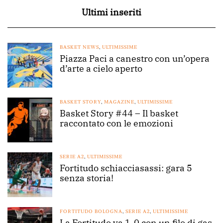
Ultimi inseriti
BASKET NEWS
,
ULTIMISSIME
Piazza Paci a canestro con un’opera
d’arte a cielo aperto
BASKET STORY
,
MAGAZINE
,
ULTIMISSIME
Basket Story #44 – Il basket
raccontato con le emozioni
SERIE A2
,
ULTIMISSIME
Fortitudo schiacciasassi: gara 5
senza storia!
FORTITUDO BOLOGNA
,
SERIE A2
,
ULTIMISSIME
La Fortitudo va 1-0 con un filo di gas.