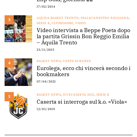
17/02/2014
AQUILA BASKET TRENTO
,
PALLACANESTRO REGGIANA
,
3
SERIE A
,
ULTIMISSIME
,
VIDEO
Video intervista a Beppe Poeta dopo
la partita Grissin Bon Reggio Emilia
– Aquila Trento
23/11/2015
BASKET NEWS
,
COPPE EUROPEE
4
Eurolega, ecco chi vincerà secondo i
bookmakers
07/04/2021
BASKET NEWS
,
JUVECASERTA 2021
,
SERIE B
5
Caserta si interroga sul k.o. «Viola»
12/03/2019