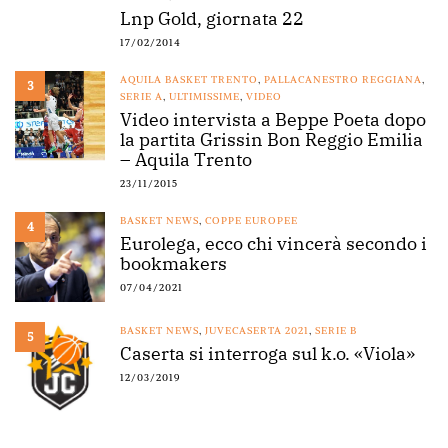
Lnp Gold, giornata 22
17/02/2014
AQUILA BASKET TRENTO
,
PALLACANESTRO REGGIANA
,
3
SERIE A
,
ULTIMISSIME
,
VIDEO
Video intervista a Beppe Poeta dopo
la partita Grissin Bon Reggio Emilia
– Aquila Trento
23/11/2015
BASKET NEWS
,
COPPE EUROPEE
4
Eurolega, ecco chi vincerà secondo i
bookmakers
07/04/2021
BASKET NEWS
,
JUVECASERTA 2021
,
SERIE B
5
Caserta si interroga sul k.o. «Viola»
12/03/2019