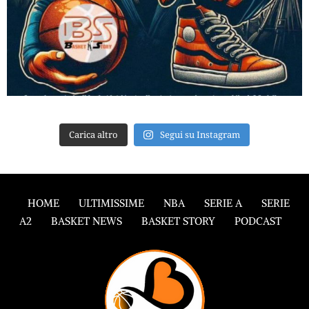
Carica altro
Segui su Instagram
HOME
ULTIMISSIME
NBA
SERIE A
SERIE
A2
BASKET NEWS
BASKET STORY
PODCAST