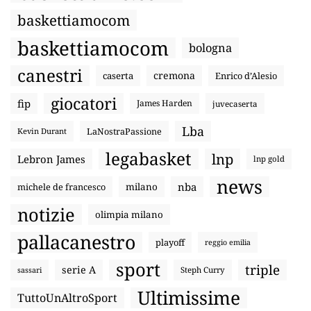
baskettiamocom
baskettiamocom
bologna
canestri
cremona
caserta
Enrico d’Alesio
giocatori
fip
James Harden
juvecaserta
Lba
LaNostraPassione
Kevin Durant
legabasket
lnp
Lebron James
lnp gold
news
nba
michele de francesco
milano
notizie
olimpia milano
pallacanestro
playoff
reggio emilia
sport
triple
serie A
sassari
Steph Curry
Ultimissime
TuttoUnAltroSport