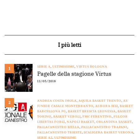
I più letti
SERIE A
,
ULTIMISSIME
,
VIRTUS BOLOGNA
1
Pagelle della stagione Virtus
13/05/2018
ANDREA COSTA IMOLA
,
AQUILA BASKET TRENTO
,
AS
2
JUNIOR CASALE MONFERRANTO
,
AURORA JESI
,
BASKET
BARCELLONA PG
,
BASKET BRESCIA LEONESSA
,
BASKET
TORINO
,
BASKET VEROLI
,
FMC FERENTINO
,
FULGOR
LIBERTAS FORLÌ
,
NAPOLI BASKET
,
ORLANDINA BASKET
,
PALLACANESTRO BIELLA
,
PALLACANESTRO TRAPANI
,
PALLACANESTRO TRIESTE
,
SCALIGERA BASKET VERONA
,
SERIE A2
,
ULTIMISSIME