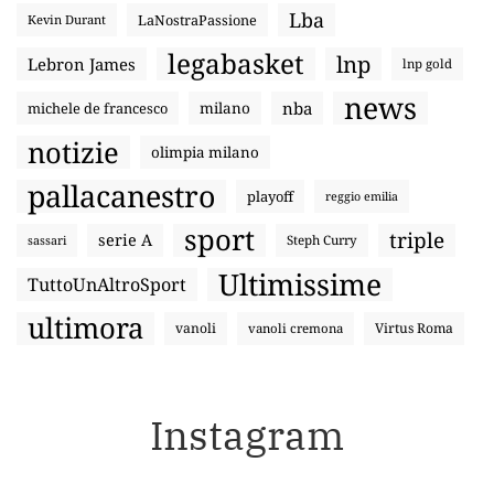
Lba
LaNostraPassione
Kevin Durant
legabasket
lnp
Lebron James
lnp gold
news
nba
michele de francesco
milano
notizie
olimpia milano
pallacanestro
playoff
reggio emilia
sport
triple
serie A
sassari
Steph Curry
Ultimissime
TuttoUnAltroSport
ultimora
vanoli
Virtus Roma
vanoli cremona
Instagram