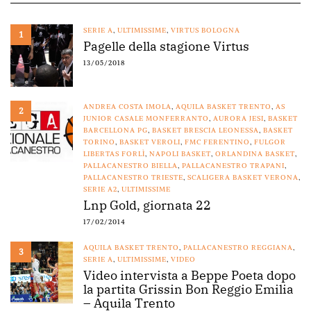
SERIE A
,
ULTIMISSIME
,
VIRTUS BOLOGNA
1
Pagelle della stagione Virtus
13/05/2018
ANDREA COSTA IMOLA
,
AQUILA BASKET TRENTO
,
AS
2
JUNIOR CASALE MONFERRANTO
,
AURORA JESI
,
BASKET
BARCELLONA PG
,
BASKET BRESCIA LEONESSA
,
BASKET
TORINO
,
BASKET VEROLI
,
FMC FERENTINO
,
FULGOR
LIBERTAS FORLÌ
,
NAPOLI BASKET
,
ORLANDINA BASKET
,
PALLACANESTRO BIELLA
,
PALLACANESTRO TRAPANI
,
PALLACANESTRO TRIESTE
,
SCALIGERA BASKET VERONA
,
SERIE A2
,
ULTIMISSIME
Lnp Gold, giornata 22
17/02/2014
AQUILA BASKET TRENTO
,
PALLACANESTRO REGGIANA
,
3
SERIE A
,
ULTIMISSIME
,
VIDEO
Video intervista a Beppe Poeta dopo
la partita Grissin Bon Reggio Emilia
– Aquila Trento