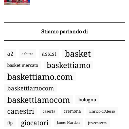
Stiamo parlando di
basket
a2
assist
arbitro
baskettiamo
basket mercato
baskettiamo.com
baskettiamocom
baskettiamocom
bologna
canestri
cremona
caserta
Enrico d’Alesio
giocatori
fip
James Harden
juvecaserta