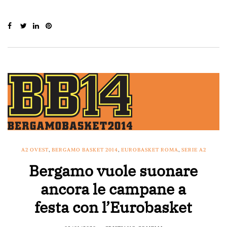
A2 OVEST
,
BERGAMO BASKET 2014
,
EUROBASKET ROMA
,
SERIE A2
Bergamo vuole suonare
ancora le campane a
festa con l’Eurobasket