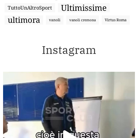
Ultimissime
TuttoUnAltroSport
ultimora
vanoli
Virtus Roma
vanoli cremona
Instagram