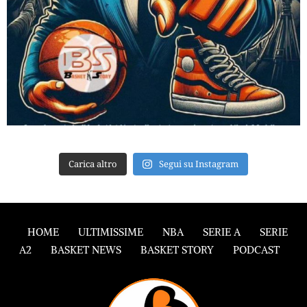
Carica altro
Segui su Instagram
HOME
ULTIMISSIME
NBA
SERIE A
SERIE
A2
BASKET NEWS
BASKET STORY
PODCAST