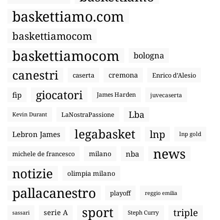
baskettiamo.com
baskettiamocom
baskettiamocom
bologna
canestri
cremona
caserta
Enrico d’Alesio
giocatori
fip
James Harden
juvecaserta
Lba
LaNostraPassione
Kevin Durant
legabasket
lnp
Lebron James
lnp gold
news
nba
michele de francesco
milano
notizie
olimpia milano
pallacanestro
playoff
reggio emilia
sport
triple
serie A
sassari
Steph Curry