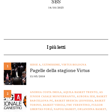
SBS
14/10/2025
I più letti
SERIE A
,
ULTIMISSIME
,
VIRTUS BOLOGNA
1
Pagelle della stagione Virtus
13/05/2018
ANDREA COSTA IMOLA
,
AQUILA BASKET TRENTO
,
AS
2
JUNIOR CASALE MONFERRANTO
,
AURORA JESI
,
BASKET
BARCELLONA PG
,
BASKET BRESCIA LEONESSA
,
BASKET
TORINO
,
BASKET VEROLI
,
FMC FERENTINO
,
FULGOR
LIBERTAS FORLÌ
,
NAPOLI BASKET
,
ORLANDINA BASKET
,