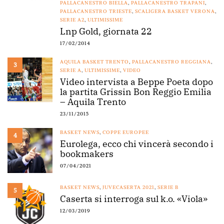
PALLACANESTRO BIELLA
,
PALLACANESTRO TRAPANI
,
PALLACANESTRO TRIESTE
,
SCALIGERA BASKET VERONA
,
SERIE A2
,
ULTIMISSIME
Lnp Gold, giornata 22
17/02/2014
AQUILA BASKET TRENTO
,
PALLACANESTRO REGGIANA
,
3
SERIE A
,
ULTIMISSIME
,
VIDEO
Video intervista a Beppe Poeta dopo
la partita Grissin Bon Reggio Emilia
– Aquila Trento
23/11/2015
BASKET NEWS
,
COPPE EUROPEE
4
Eurolega, ecco chi vincerà secondo i
bookmakers
07/04/2021
BASKET NEWS
,
JUVECASERTA 2021
,
SERIE B
5
Caserta si interroga sul k.o. «Viola»
12/03/2019