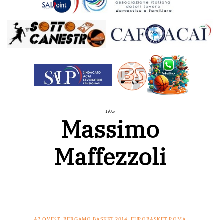
TAG
Massimo
Maffezzoli
A2 OVEST
,
BERGAMO BASKET 2014
,
EUROBASKET ROMA