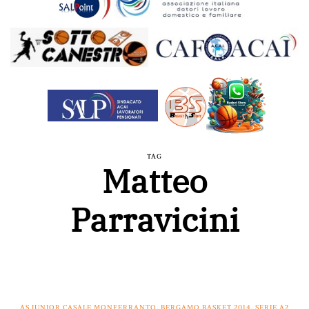
TAG
Matteo
Parravicini
AS JUNIOR CASALE MONFERRANTO
,
BERGAMO BASKET 2014
,
SERIE A2