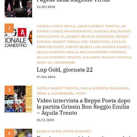
13/05/2018
ANDREA COSTA IMOLA
,
AQUILA BASKET TRENTO
,
AS
2
JUNIOR CASALE MONFERRANTO
,
AURORA JESI
,
BASKET
BARCELLONA PG
,
BASKET BRESCIA LEONESSA
,
BASKET
TORINO
,
BASKET VEROLI
,
FMC FERENTINO
,
FULGOR
LIBERTAS FORLÌ
,
NAPOLI BASKET
,
ORLANDINA BASKET
,
PALLACANESTRO BIELLA
,
PALLACANESTRO TRAPANI
,
PALLACANESTRO TRIESTE
,
SCALIGERA BASKET VERONA
,
SERIE A2
,
ULTIMISSIME
Lnp Gold, giornata 22
17/02/2014
AQUILA BASKET TRENTO
,
PALLACANESTRO REGGIANA
,
3
SERIE A
,
ULTIMISSIME
,
VIDEO
Video intervista a Beppe Poeta dopo
la partita Grissin Bon Reggio Emilia
– Aquila Trento
23/11/2015
BASKET NEWS
,
COPPE EUROPEE
4