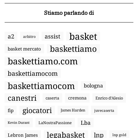
Stiamo parlando di
basket
a2
assist
arbitro
baskettiamo
basket mercato
baskettiamo.com
baskettiamocom
baskettiamocom
bologna
canestri
cremona
caserta
Enrico d’Alesio
giocatori
fip
James Harden
juvecaserta
Lba
LaNostraPassione
Kevin Durant
legabasket
lnp
Lebron James
lnp gold