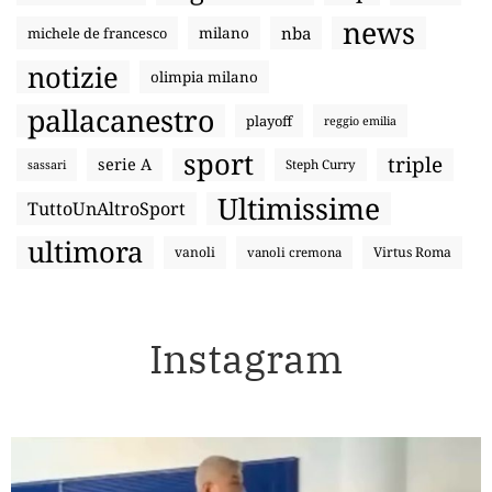
news
nba
michele de francesco
milano
notizie
olimpia milano
pallacanestro
playoff
reggio emilia
sport
triple
serie A
sassari
Steph Curry
Ultimissime
TuttoUnAltroSport
ultimora
vanoli
Virtus Roma
vanoli cremona
Instagram