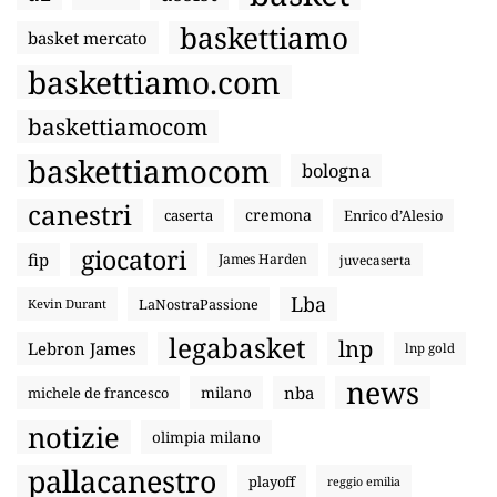
baskettiamo
basket mercato
baskettiamo.com
baskettiamocom
baskettiamocom
bologna
canestri
cremona
caserta
Enrico d’Alesio
giocatori
fip
James Harden
juvecaserta
Lba
LaNostraPassione
Kevin Durant
legabasket
lnp
Lebron James
lnp gold
news
nba
michele de francesco
milano
notizie
olimpia milano
pallacanestro
playoff
reggio emilia