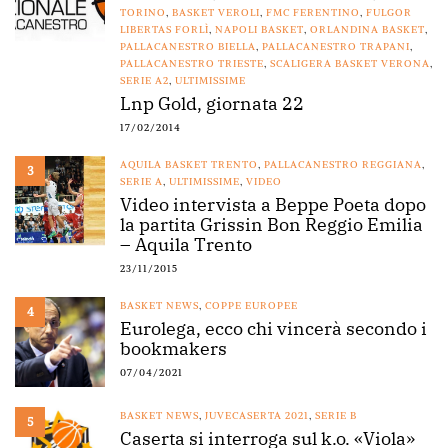
TORINO
,
BASKET VEROLI
,
FMC FERENTINO
,
FULGOR
LIBERTAS FORLÌ
,
NAPOLI BASKET
,
ORLANDINA BASKET
,
PALLACANESTRO BIELLA
,
PALLACANESTRO TRAPANI
,
PALLACANESTRO TRIESTE
,
SCALIGERA BASKET VERONA
,
SERIE A2
,
ULTIMISSIME
Lnp Gold, giornata 22
17/02/2014
AQUILA BASKET TRENTO
,
PALLACANESTRO REGGIANA
,
3
SERIE A
,
ULTIMISSIME
,
VIDEO
Video intervista a Beppe Poeta dopo
la partita Grissin Bon Reggio Emilia
– Aquila Trento
23/11/2015
BASKET NEWS
,
COPPE EUROPEE
4
Eurolega, ecco chi vincerà secondo i
bookmakers
07/04/2021
BASKET NEWS
,
JUVECASERTA 2021
,
SERIE B
5
Caserta si interroga sul k.o. «Viola»