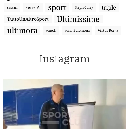
sport
triple
serie A
sassari
Steph Curry
Ultimissime
TuttoUnAltroSport
ultimora
vanoli
Virtus Roma
vanoli cremona
Instagram