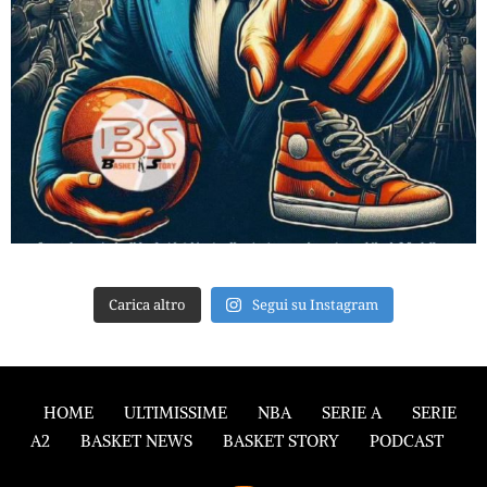
Carica altro
Segui su Instagram
HOME
ULTIMISSIME
NBA
SERIE A
SERIE
A2
BASKET NEWS
BASKET STORY
PODCAST