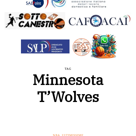
TAG
Minnesota
T’Wolves
NBA
,
ULTIMISSIME