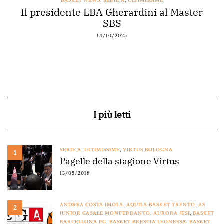
BASKET NEWS
,
SERIE A
,
ULTIMISSIME
Il presidente LBA Gherardini al Master
SBS
14/10/2025
I più letti
SERIE A
,
ULTIMISSIME
,
VIRTUS BOLOGNA
1
Pagelle della stagione Virtus
13/05/2018
ANDREA COSTA IMOLA
,
AQUILA BASKET TRENTO
,
AS
2
JUNIOR CASALE MONFERRANTO
,
AURORA JESI
,
BASKET
BARCELLONA PG
,
BASKET BRESCIA LEONESSA
,
BASKET