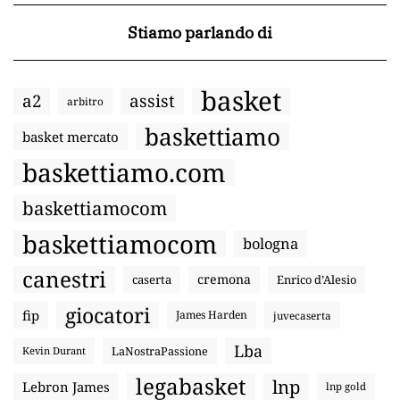
Stiamo parlando di
basket
a2
assist
arbitro
baskettiamo
basket mercato
baskettiamo.com
baskettiamocom
baskettiamocom
bologna
canestri
cremona
caserta
Enrico d’Alesio
giocatori
fip
James Harden
juvecaserta
Lba
LaNostraPassione
Kevin Durant
legabasket
lnp
Lebron James
lnp gold