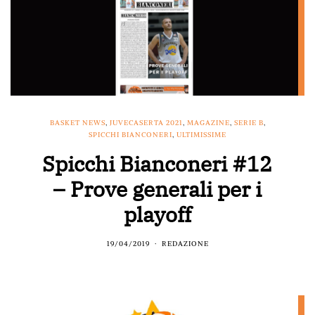
BASKET NEWS
,
JUVECASERTA 2021
,
MAGAZINE
,
SERIE B
,
SPICCHI BIANCONERI
,
ULTIMISSIME
Spicchi Bianconeri #12
– Prove generali per i
playoff
19/04/2019
REDAZIONE