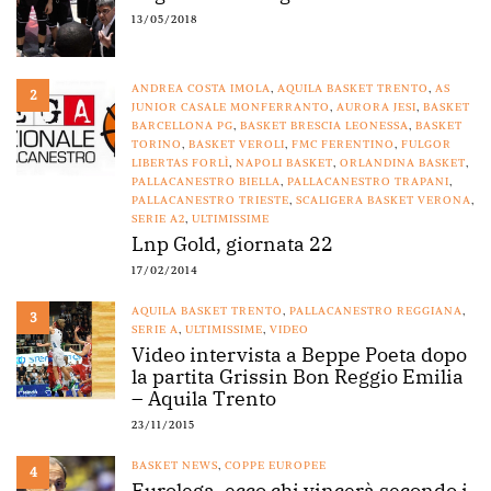
13/05/2018
ANDREA COSTA IMOLA
,
AQUILA BASKET TRENTO
,
AS
2
JUNIOR CASALE MONFERRANTO
,
AURORA JESI
,
BASKET
BARCELLONA PG
,
BASKET BRESCIA LEONESSA
,
BASKET
TORINO
,
BASKET VEROLI
,
FMC FERENTINO
,
FULGOR
LIBERTAS FORLÌ
,
NAPOLI BASKET
,
ORLANDINA BASKET
,
PALLACANESTRO BIELLA
,
PALLACANESTRO TRAPANI
,
PALLACANESTRO TRIESTE
,
SCALIGERA BASKET VERONA
,
SERIE A2
,
ULTIMISSIME
Lnp Gold, giornata 22
17/02/2014
AQUILA BASKET TRENTO
,
PALLACANESTRO REGGIANA
,
3
SERIE A
,
ULTIMISSIME
,
VIDEO
Video intervista a Beppe Poeta dopo
la partita Grissin Bon Reggio Emilia
– Aquila Trento
23/11/2015
BASKET NEWS
,
COPPE EUROPEE
4
Eurolega, ecco chi vincerà secondo i