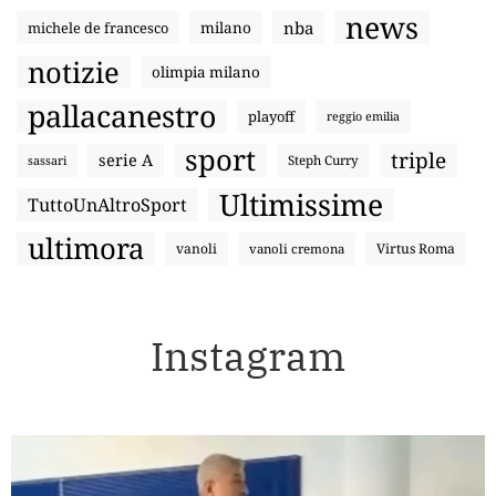
news
nba
michele de francesco
milano
notizie
olimpia milano
pallacanestro
playoff
reggio emilia
sport
triple
serie A
sassari
Steph Curry
Ultimissime
TuttoUnAltroSport
ultimora
vanoli
Virtus Roma
vanoli cremona
Instagram