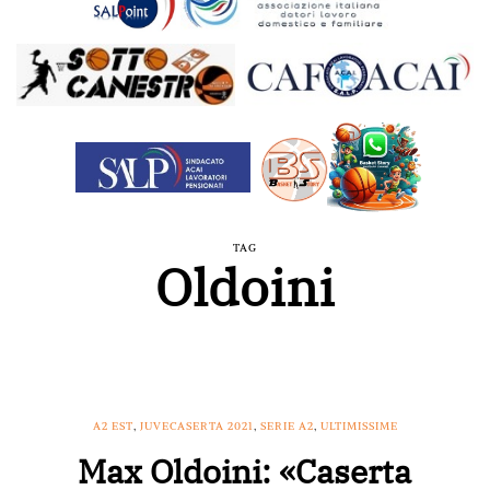
TAG
Oldoini
A2 EST
,
JUVECASERTA 2021
,
SERIE A2
,
ULTIMISSIME
Max Oldoini: «Caserta