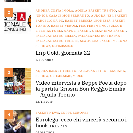
ANDREA COSTA IMOLA
,
AQUILA BASKET TRENTO
,
AS
2
JUNIOR CASALE MONFERRANTO
,
AURORA JESI
,
BASKET
BARCELLONA PG
,
BASKET BRESCIA LEONESSA
,
BASKET
TORINO
,
BASKET VEROLI
,
FMC FERENTINO
,
FULGOR
LIBERTAS FORLÌ
,
NAPOLI BASKET
,
ORLANDINA BASKET
,
PALLACANESTRO BIELLA
,
PALLACANESTRO TRAPANI
,
PALLACANESTRO TRIESTE
,
SCALIGERA BASKET VERONA
,
SERIE A2
,
ULTIMISSIME
Lnp Gold, giornata 22
17/02/2014
AQUILA BASKET TRENTO
,
PALLACANESTRO REGGIANA
,
3
SERIE A
,
ULTIMISSIME
,
VIDEO
Video intervista a Beppe Poeta dopo
la partita Grissin Bon Reggio Emilia
– Aquila Trento
23/11/2015
BASKET NEWS
,
COPPE EUROPEE
4
Eurolega, ecco chi vincerà secondo i
bookmakers
07/04/2021