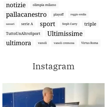
notizie
olimpia milano
pallacanestro
playoff
reggio emilia
sport
triple
serie A
sassari
Steph Curry
Ultimissime
TuttoUnAltroSport
ultimora
vanoli
Virtus Roma
vanoli cremona
Instagram