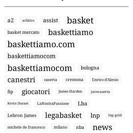
basket
a2
assist
arbitro
baskettiamo
basket mercato
baskettiamo.com
baskettiamocom
baskettiamocom
bologna
canestri
cremona
caserta
Enrico d’Alesio
giocatori
fip
James Harden
juvecaserta
Lba
LaNostraPassione
Kevin Durant
legabasket
lnp
Lebron James
lnp gold
news
nba
michele de francesco
milano