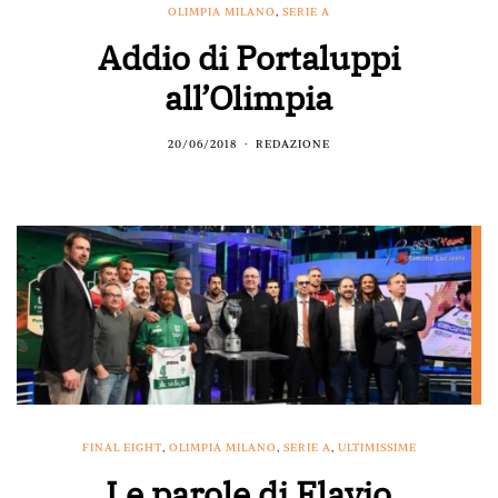
OLIMPIA MILANO
,
SERIE A
Addio di Portaluppi
all’Olimpia
20/06/2018
REDAZIONE
FINAL EIGHT
,
OLIMPIA MILANO
,
SERIE A
,
ULTIMISSIME
Le parole di Flavio