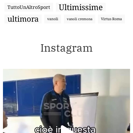
Ultimissime
TuttoUnAltroSport
ultimora
vanoli
Virtus Roma
vanoli cremona
Instagram