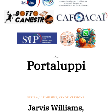
TAG
Portaluppi
SERIE A
,
ULTIMISSIME
,
VANOLI CREMONA
Jarvis Williams,