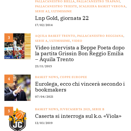
PALLACANESTRO BIELLA
,
PALLACANESTRO TRAPANI
,
PALLACANESTRO TRIESTE
,
SCALIGERA BASKET VERONA
,
SERIE A2
,
ULTIMISSIME
Lnp Gold, giornata 22
17/02/2014
AQUILA BASKET TRENTO
,
PALLACANESTRO REGGIANA
,
3
SERIE A
,
ULTIMISSIME
,
VIDEO
Video intervista a Beppe Poeta dopo
la partita Grissin Bon Reggio Emilia
– Aquila Trento
23/11/2015
BASKET NEWS
,
COPPE EUROPEE
4
Eurolega, ecco chi vincerà secondo i
bookmakers
07/04/2021
BASKET NEWS
,
JUVECASERTA 2021
,
SERIE B
5
Caserta si interroga sul k.o. «Viola»
12/03/2019