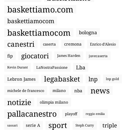
baskettiamo.com
baskettiamocom
baskettiamocom
bologna
canestri
cremona
caserta
Enrico d’Alesio
giocatori
fip
James Harden
juvecaserta
Lba
LaNostraPassione
Kevin Durant
legabasket
lnp
Lebron James
lnp gold
news
nba
michele de francesco
milano
notizie
olimpia milano
pallacanestro
playoff
reggio emilia
sport
triple
serie A
sassari
Steph Curry