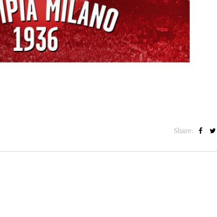
BASKET NEWS
,
ULTIMISSIME
BASKET NEWS
,
ULTIMI
Alla Roig Arena di
Piazza Paci a ca
A
,
Valencia arriva «The
con un’opera d’
Eye»
cielo apert
E
14/07/2025
17/06/2026
Share: