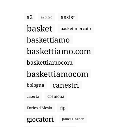
a2
assist
arbitro
basket
basket mercato
baskettiamo
baskettiamo.com
baskettiamocom
baskettiamocom
canestri
bologna
cremona
caserta
fip
Enrico d’Alesio
giocatori
James Harden