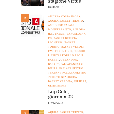
stagione Virtus
13/05/2018
ANDREA COSTA IMOLA
,
2
AQUILA BASKET TRENTO
,
AS JUNIOR CASALE
MONFERRANTO
,
AURORA
JESI
,
BASKET BARCELLONA
PG
,
BASKET BRESCIA
LEONESSA
,
BASKET
TORINO
,
BASKET VEROLI
,
FMC FERENTINO
,
FULGOR
LIBERTAS FORLÌ
,
NAPOLI
BASKET
,
ORLANDINA
BASKET
,
PALLACANESTRO
BIELLA
,
PALLACANESTRO
TRAPANI
,
PALLACANESTRO
TRIESTE
,
SCALIGERA
BASKET VERONA
,
SERIE A2
,
ULTIMISSIME
Lnp Gold,
giornata 22
17/02/2014
AQUILA BASKET TRENTO
,
3