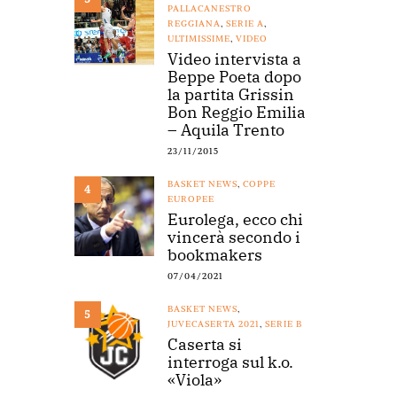
PALLACANESTRO
REGGIANA
,
SERIE A
,
ULTIMISSIME
,
VIDEO
Video intervista a
Beppe Poeta dopo
la partita Grissin
Bon Reggio Emilia
– Aquila Trento
23/11/2015
BASKET NEWS
,
COPPE
4
EUROPEE
Eurolega, ecco chi
vincerà secondo i
bookmakers
07/04/2021
BASKET NEWS
,
5
JUVECASERTA 2021
,
SERIE B
Caserta si
interroga sul k.o.
«Viola»