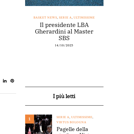
SSIME
BASKET NEWS
,
SERIE A
,
ULTIMISSIME
BASKET NEWS
nestro
Il presidente LBA
Acqu
arte a
Gherardini al Master
spons
o
SBS
14/10/2025
I più letti
SERIE A
,
ULTIMISSIME
,
1
VIRTUS BOLOGNA
Pagelle della