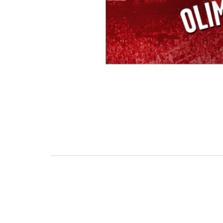
BASKET TORINO
,
BENEDETTO XIV CENTO
,
BERGAMO BASKET 2014
,
FORLÌ
PALLACANESTRO 2.015
,
FORTITUDO BOLOGN
NEW BASKET BRINDISI
,
PISTOIA BASKET
,
ROSETO
,
SCAFATI BASKET 1969
,
SCALIGERA
BASKET VERONA
,
SCANDONE AVELLINO
,
SERI
A2
,
URANIA MILANO
,
VUELLE PESARO
Serie A2, le protagoniste
della stagione 2025-26
08/08/2025