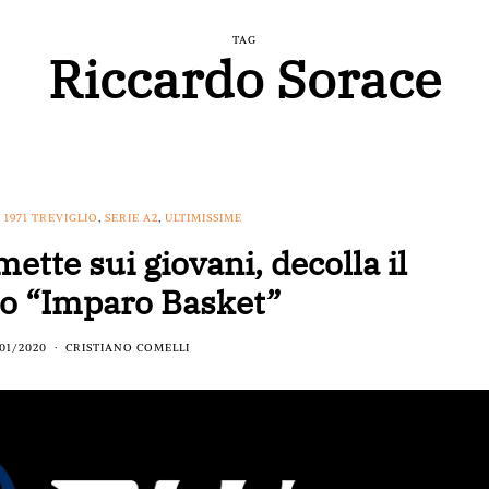
TAG
Riccardo Sorace
 1971 TREVIGLIO
,
SERIE A2
,
ULTIMISSIME
ette sui giovani, decolla il
to “Imparo Basket”
01/2020
CRISTIANO COMELLI