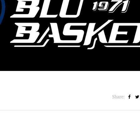
BASKET NEWS
,
ULTIMISSIME
BASKET NEWS
,
ULTIMI
Alla Roig Arena di
Piazza Paci a ca
A
,
Valencia arriva «The
con un’opera d’
Eye»
cielo apert
E
14/07/2025
17/06/2026
Share: