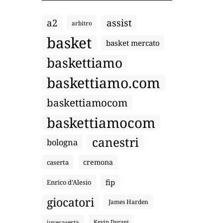
a2
assist
arbitro
basket
basket mercato
baskettiamo
baskettiamo.com
baskettiamocom
baskettiamocom
canestri
bologna
cremona
caserta
fip
Enrico d’Alesio
giocatori
James Harden
juvecaserta
Kevin Durant