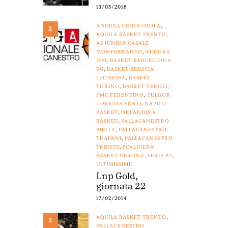
13/05/2018
ANDREA COSTA IMOLA
,
2
AQUILA BASKET TRENTO
,
AS JUNIOR CASALE
MONFERRANTO
,
AURORA
JESI
,
BASKET BARCELLONA
PG
,
BASKET BRESCIA
LEONESSA
,
BASKET
TORINO
,
BASKET VEROLI
,
FMC FERENTINO
,
FULGOR
LIBERTAS FORLÌ
,
NAPOLI
BASKET
,
ORLANDINA
BASKET
,
PALLACANESTRO
BIELLA
,
PALLACANESTRO
TRAPANI
,
PALLACANESTRO
TRIESTE
,
SCALIGERA
BASKET VERONA
,
SERIE A2
,
ULTIMISSIME
Lnp Gold,
giornata 22
17/02/2014
AQUILA BASKET TRENTO
,
3
PALLACANESTRO