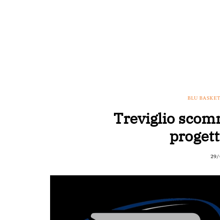
BLU BASKET
Treviglio scomm
proget
29/