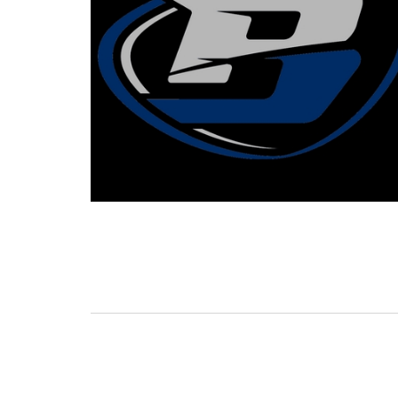
BASKET TORINO
,
BENEDETTO XIV CENTO
,
BERGAMO BASKET 2014
,
FORLÌ
PALLACANESTRO 2.015
,
FORTITUDO BOLOGN
NEW BASKET BRINDISI
,
PISTOIA BASKET
,
ROSETO
,
SCAFATI BASKET 1969
,
SCALIGERA
BASKET VERONA
,
SCANDONE AVELLINO
,
SERI
A2
,
URANIA MILANO
,
VUELLE PESARO
Serie A2, le protagoniste
della stagione 2025-26
08/08/2025