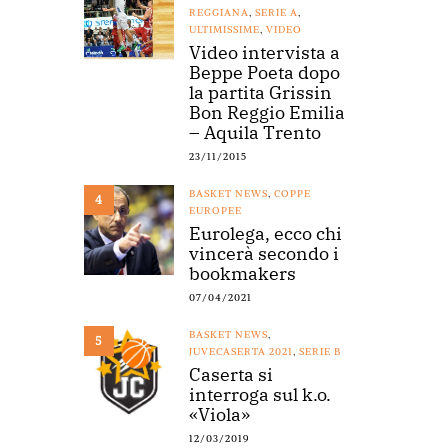
REGGIANA
,
SERIE A
,
ULTIMISSIME
,
VIDEO
Video intervista a
Beppe Poeta dopo
la partita Grissin
Bon Reggio Emilia
– Aquila Trento
23/11/2015
BASKET NEWS
,
COPPE
4
EUROPEE
Eurolega, ecco chi
vincerà secondo i
bookmakers
07/04/2021
BASKET NEWS
,
5
JUVECASERTA 2021
,
SERIE B
Caserta si
interroga sul k.o.
«Viola»
12/03/2019