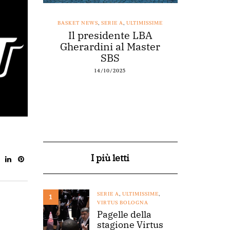
SSIME
BASKET NEWS
,
SERIE A
,
ULTIMISSIME
BASKET NEWS
nestro
Il presidente LBA
Acqu
arte a
Gherardini al Master
spons
o
SBS
14/10/2025
I più letti
SERIE A
,
ULTIMISSIME
,
1
VIRTUS BOLOGNA
Pagelle della
stagione Virtus