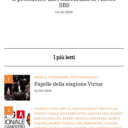
SBS
14/10/2025
I più letti
SERIE A
,
ULTIMISSIME
,
VIRTUS BOLOGNA
1
Pagelle della stagione Virtus
13/05/2018
ANDREA COSTA IMOLA
,
AQUILA BASKET TRENTO
,
AS
2
JUNIOR CASALE MONFERRANTO
,
AURORA JESI
,
BASKET
BARCELLONA PG
,
BASKET BRESCIA LEONESSA
,
BASKET
TORINO
,
BASKET VEROLI
,
FMC FERENTINO
,
FULGOR