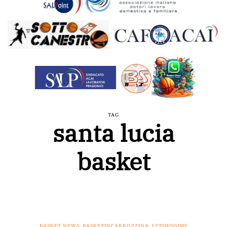
TAG
santa lucia
basket
BASKET NEWS
,
BASKETINCARROZZINA
,
ULTIMISSIME