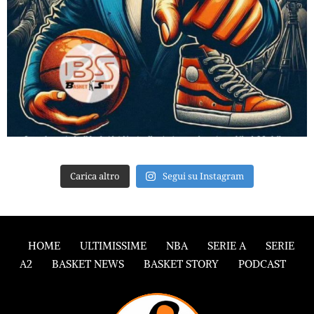
Carica altro
Segui su Instagram
HOME
ULTIMISSIME
NBA
SERIE A
SERIE
A2
BASKET NEWS
BASKET STORY
PODCAST