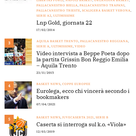
LIBERTAS FORLÌ
,
NAPOLI BASKET
,
ORLANDINA BASKET
,
PALLACANESTRO BIELLA
,
PALLACANESTRO TRAPANI
,
PALLACANESTRO TRIESTE
,
SCALIGERA BASKET VERONA
,
SERIE A2
,
ULTIMISSIME
Lnp Gold, giornata 22
17/02/2014
AQUILA BASKET TRENTO
,
PALLACANESTRO REGGIANA
,
3
SERIE A
,
ULTIMISSIME
,
VIDEO
Video intervista a Beppe Poeta dopo
la partita Grissin Bon Reggio Emilia
– Aquila Trento
23/11/2015
BASKET NEWS
,
COPPE EUROPEE
4
Eurolega, ecco chi vincerà secondo i
bookmakers
07/04/2021
BASKET NEWS
,
JUVECASERTA 2021
,
SERIE B
5
Caserta si interroga sul k.o. «Viola»
12/03/2019