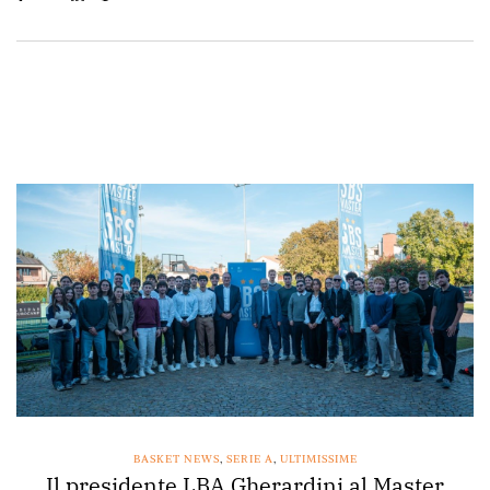
BASKET NEWS
,
SERIE A
,
ULTIMISSIME
Il presidente LBA Gherardini al Master