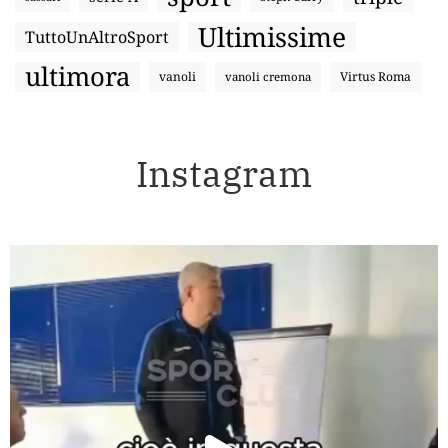
Ultimissime
TuttoUnAltroSport
ultimora
vanoli
Virtus Roma
vanoli cremona
Instagram