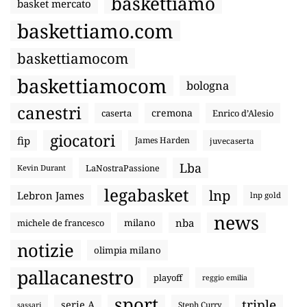
baskettiamo
basket mercato
baskettiamo.com
baskettiamocom
baskettiamocom
bologna
canestri
cremona
caserta
Enrico d’Alesio
giocatori
fip
James Harden
juvecaserta
Lba
LaNostraPassione
Kevin Durant
legabasket
lnp
Lebron James
lnp gold
news
nba
michele de francesco
milano
notizie
olimpia milano
pallacanestro
playoff
reggio emilia
sport
triple
serie A
sassari
Steph Curry