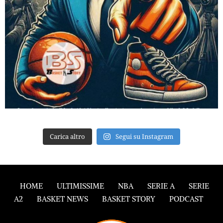
Carica altro
Segui su Instagram
HOME
ULTIMISSIME
NBA
SERIE A
SERIE
A2
BASKET NEWS
BASKET STORY
PODCAST