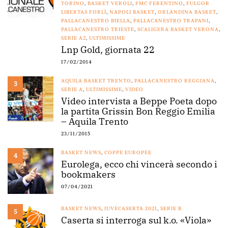
TORINO
,
BASKET VEROLI
,
FMC FERENTINO
,
FULGOR
LIBERTAS FORLÌ
,
NAPOLI BASKET
,
ORLANDINA BASKET
,
PALLACANESTRO BIELLA
,
PALLACANESTRO TRAPANI
,
PALLACANESTRO TRIESTE
,
SCALIGERA BASKET VERONA
,
SERIE A2
,
ULTIMISSIME
Lnp Gold, giornata 22
17/02/2014
AQUILA BASKET TRENTO
,
PALLACANESTRO REGGIANA
,
3
SERIE A
,
ULTIMISSIME
,
VIDEO
Video intervista a Beppe Poeta dopo
la partita Grissin Bon Reggio Emilia
– Aquila Trento
23/11/2015
BASKET NEWS
,
COPPE EUROPEE
4
Eurolega, ecco chi vincerà secondo i
bookmakers
07/04/2021
BASKET NEWS
,
JUVECASERTA 2021
,
SERIE B
5
Caserta si interroga sul k.o. «Viola»