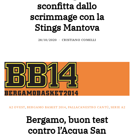
sconfitta dallo
scrimmage con la
Stings Mantova
28/10/2020
CRISTIANO COMELLI
A2 OVEST
,
BERGAMO BASKET 2014
,
PALLACANESTRO CANTÙ
,
SERIE A2
Bergamo, buon test
contro l’Acqua San