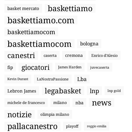
baskettiamo
basket mercato
baskettiamo.com
baskettiamocom
baskettiamocom
bologna
canestri
cremona
caserta
Enrico d’Alesio
giocatori
fip
James Harden
juvecaserta
Lba
LaNostraPassione
Kevin Durant
legabasket
lnp
Lebron James
lnp gold
news
nba
michele de francesco
milano
notizie
olimpia milano
pallacanestro
playoff
reggio emilia