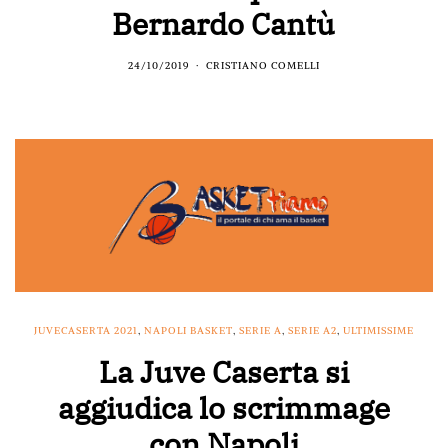
Bernardo Cantù
24/10/2019
CRISTIANO COMELLI
JUVECASERTA 2021
,
NAPOLI BASKET
,
SERIE A
,
SERIE A2
,
ULTIMISSIME
La Juve Caserta si
aggiudica lo scrimmage
con Napoli