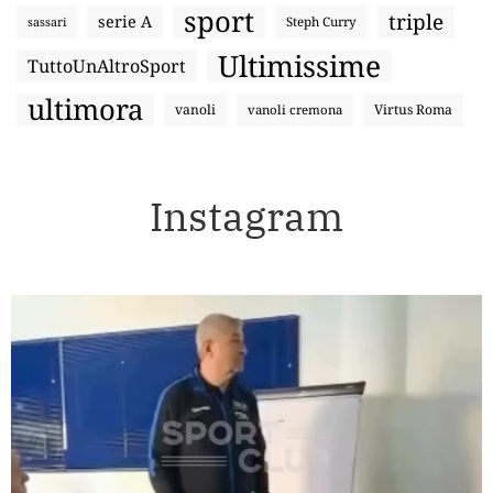
sport
triple
serie A
sassari
Steph Curry
Ultimissime
TuttoUnAltroSport
ultimora
vanoli
Virtus Roma
vanoli cremona
Instagram