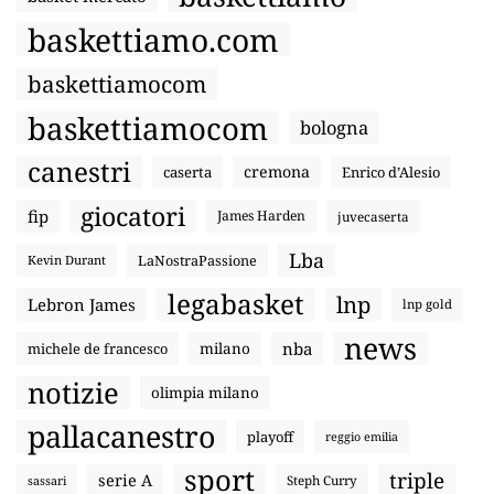
baskettiamo.com
baskettiamocom
baskettiamocom
bologna
canestri
cremona
caserta
Enrico d’Alesio
giocatori
fip
James Harden
juvecaserta
Lba
LaNostraPassione
Kevin Durant
legabasket
lnp
Lebron James
lnp gold
news
nba
michele de francesco
milano
notizie
olimpia milano
pallacanestro
playoff
reggio emilia
sport
triple
serie A
sassari
Steph Curry