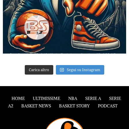
Carica altro
Segui su Instagram
HOME
ULTIMISSIME
NBA
SERIE A
SERIE
A2
BASKET NEWS
BASKET STORY
PODCAST