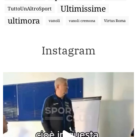
Ultimissime
TuttoUnAltroSport
ultimora
vanoli
Virtus Roma
vanoli cremona
Instagram