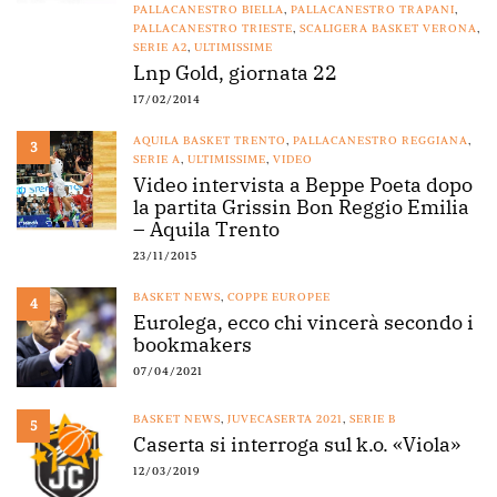
PALLACANESTRO BIELLA
,
PALLACANESTRO TRAPANI
,
PALLACANESTRO TRIESTE
,
SCALIGERA BASKET VERONA
,
SERIE A2
,
ULTIMISSIME
Lnp Gold, giornata 22
17/02/2014
AQUILA BASKET TRENTO
,
PALLACANESTRO REGGIANA
,
3
SERIE A
,
ULTIMISSIME
,
VIDEO
Video intervista a Beppe Poeta dopo
la partita Grissin Bon Reggio Emilia
– Aquila Trento
23/11/2015
BASKET NEWS
,
COPPE EUROPEE
4
Eurolega, ecco chi vincerà secondo i
bookmakers
07/04/2021
BASKET NEWS
,
JUVECASERTA 2021
,
SERIE B
5
Caserta si interroga sul k.o. «Viola»
12/03/2019