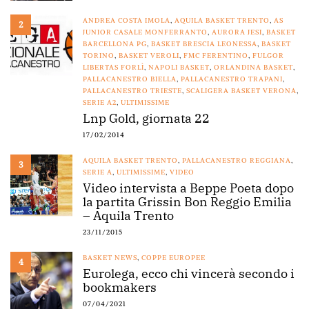
ANDREA COSTA IMOLA
,
AQUILA BASKET TRENTO
,
AS
2
JUNIOR CASALE MONFERRANTO
,
AURORA JESI
,
BASKET
BARCELLONA PG
,
BASKET BRESCIA LEONESSA
,
BASKET
TORINO
,
BASKET VEROLI
,
FMC FERENTINO
,
FULGOR
LIBERTAS FORLÌ
,
NAPOLI BASKET
,
ORLANDINA BASKET
,
PALLACANESTRO BIELLA
,
PALLACANESTRO TRAPANI
,
PALLACANESTRO TRIESTE
,
SCALIGERA BASKET VERONA
,
SERIE A2
,
ULTIMISSIME
Lnp Gold, giornata 22
17/02/2014
AQUILA BASKET TRENTO
,
PALLACANESTRO REGGIANA
,
3
SERIE A
,
ULTIMISSIME
,
VIDEO
Video intervista a Beppe Poeta dopo
la partita Grissin Bon Reggio Emilia
– Aquila Trento
23/11/2015
BASKET NEWS
,
COPPE EUROPEE
4
Eurolega, ecco chi vincerà secondo i
bookmakers
07/04/2021