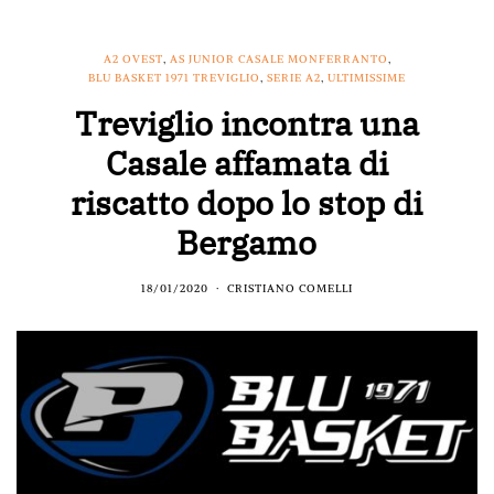
A2 OVEST
,
AS JUNIOR CASALE MONFERRANTO
,
BLU BASKET 1971 TREVIGLIO
,
SERIE A2
,
ULTIMISSIME
Treviglio incontra una
Casale affamata di
riscatto dopo lo stop di
Bergamo
18/01/2020
CRISTIANO COMELLI