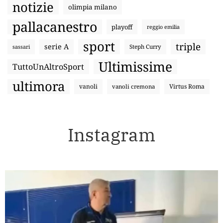
notizie
olimpia milano
pallacanestro
playoff
reggio emilia
sport
triple
serie A
sassari
Steph Curry
Ultimissime
TuttoUnAltroSport
ultimora
vanoli
Virtus Roma
vanoli cremona
Instagram