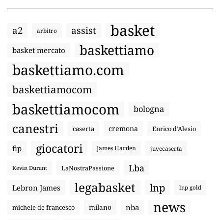
basket
a2
assist
arbitro
baskettiamo
basket mercato
baskettiamo.com
baskettiamocom
baskettiamocom
bologna
canestri
cremona
caserta
Enrico d’Alesio
giocatori
fip
James Harden
juvecaserta
Lba
LaNostraPassione
Kevin Durant
legabasket
lnp
Lebron James
lnp gold
news
nba
michele de francesco
milano