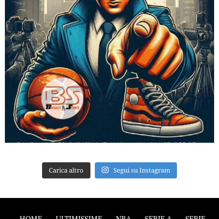
Carica altro
Segui su Instagram
HOME
ULTIMISSIME
NBA
SERIE A
SERIE