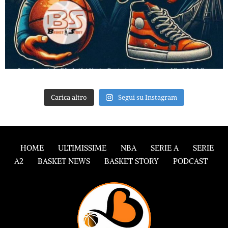
Carica altro
Segui su Instagram
HOME
ULTIMISSIME
NBA
SERIE A
SERIE
A2
BASKET NEWS
BASKET STORY
PODCAST