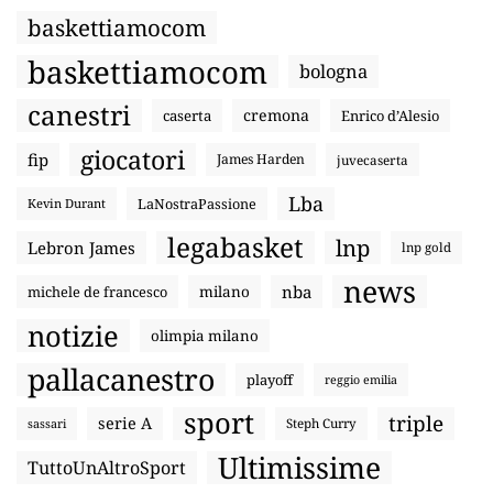
baskettiamocom
baskettiamocom
bologna
canestri
cremona
caserta
Enrico d’Alesio
giocatori
fip
James Harden
juvecaserta
Lba
LaNostraPassione
Kevin Durant
legabasket
lnp
Lebron James
lnp gold
news
nba
michele de francesco
milano
notizie
olimpia milano
pallacanestro
playoff
reggio emilia
sport
triple
serie A
sassari
Steph Curry
Ultimissime
TuttoUnAltroSport