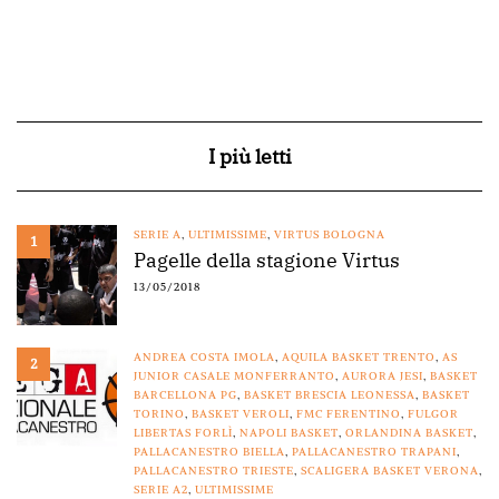
I più letti
SERIE A
,
ULTIMISSIME
,
VIRTUS BOLOGNA
1
Pagelle della stagione Virtus
13/05/2018
ANDREA COSTA IMOLA
,
AQUILA BASKET TRENTO
,
AS
2
JUNIOR CASALE MONFERRANTO
,
AURORA JESI
,
BASKET
BARCELLONA PG
,
BASKET BRESCIA LEONESSA
,
BASKET
TORINO
,
BASKET VEROLI
,
FMC FERENTINO
,
FULGOR
LIBERTAS FORLÌ
,
NAPOLI BASKET
,
ORLANDINA BASKET
,
PALLACANESTRO BIELLA
,
PALLACANESTRO TRAPANI
,
PALLACANESTRO TRIESTE
,
SCALIGERA BASKET VERONA
,
SERIE A2
,
ULTIMISSIME