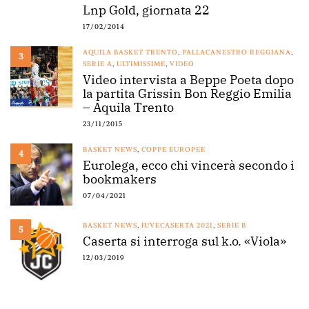
Lnp Gold, giornata 22
17/02/2014
AQUILA BASKET TRENTO
,
PALLACANESTRO REGGIANA
,
3
SERIE A
,
ULTIMISSIME
,
VIDEO
Video intervista a Beppe Poeta dopo
la partita Grissin Bon Reggio Emilia
– Aquila Trento
23/11/2015
BASKET NEWS
,
COPPE EUROPEE
4
Eurolega, ecco chi vincerà secondo i
bookmakers
07/04/2021
BASKET NEWS
,
JUVECASERTA 2021
,
SERIE B
5
Caserta si interroga sul k.o. «Viola»
12/03/2019