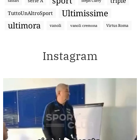
sport
triple
serie A
sassari
Steph Curry
Ultimissime
TuttoUnAltroSport
ultimora
vanoli
Virtus Roma
vanoli cremona
Instagram