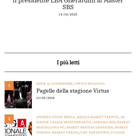
Il presidente LBA Gherardini al Master
SBS
14/10/2025
I più letti
SERIE A
,
ULTIMISSIME
,
VIRTUS BOLOGNA
1
Pagelle della stagione Virtus
13/05/2018
ANDREA COSTA IMOLA
,
AQUILA BASKET TRENTO
,
AS
2
JUNIOR CASALE MONFERRANTO
,
AURORA JESI
,
BASKET
BARCELLONA PG
,
BASKET BRESCIA LEONESSA
,
BASKET
TORINO
,
BASKET VEROLI
,
FMC FERENTINO
,
FULGOR