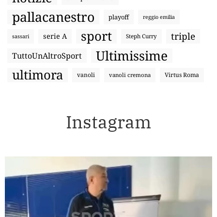
pallacanestro
playoff
reggio emilia
sport
triple
serie A
sassari
Steph Curry
Ultimissime
TuttoUnAltroSport
ultimora
vanoli
Virtus Roma
vanoli cremona
Instagram