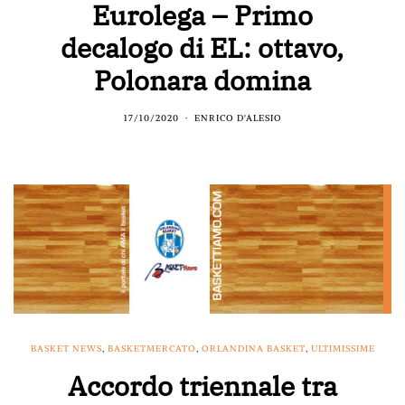
Eurolega – Primo
decalogo di EL: ottavo,
Polonara domina
17/10/2020
ENRICO D'ALESIO
BASKET NEWS
,
BASKETMERCATO
,
ORLANDINA BASKET
,
ULTIMISSIME
Accordo triennale tra