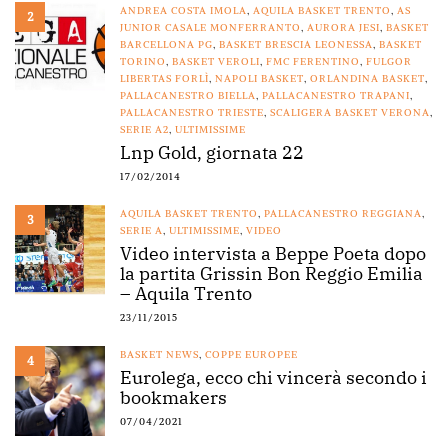
ANDREA COSTA IMOLA
,
AQUILA BASKET TRENTO
,
AS
2
JUNIOR CASALE MONFERRANTO
,
AURORA JESI
,
BASKET
BARCELLONA PG
,
BASKET BRESCIA LEONESSA
,
BASKET
TORINO
,
BASKET VEROLI
,
FMC FERENTINO
,
FULGOR
LIBERTAS FORLÌ
,
NAPOLI BASKET
,
ORLANDINA BASKET
,
PALLACANESTRO BIELLA
,
PALLACANESTRO TRAPANI
,
PALLACANESTRO TRIESTE
,
SCALIGERA BASKET VERONA
,
SERIE A2
,
ULTIMISSIME
Lnp Gold, giornata 22
17/02/2014
AQUILA BASKET TRENTO
,
PALLACANESTRO REGGIANA
,
3
SERIE A
,
ULTIMISSIME
,
VIDEO
Video intervista a Beppe Poeta dopo
la partita Grissin Bon Reggio Emilia
– Aquila Trento
23/11/2015
BASKET NEWS
,
COPPE EUROPEE
4
Eurolega, ecco chi vincerà secondo i
bookmakers
07/04/2021