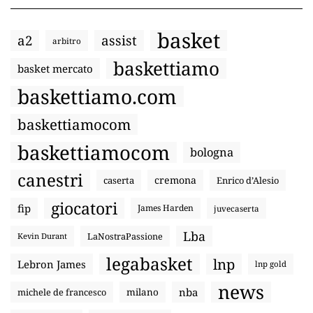
basket
a2
assist
arbitro
baskettiamo
basket mercato
baskettiamo.com
baskettiamocom
baskettiamocom
bologna
canestri
cremona
caserta
Enrico d’Alesio
giocatori
fip
James Harden
juvecaserta
Lba
LaNostraPassione
Kevin Durant
legabasket
lnp
Lebron James
lnp gold
news
nba
michele de francesco
milano