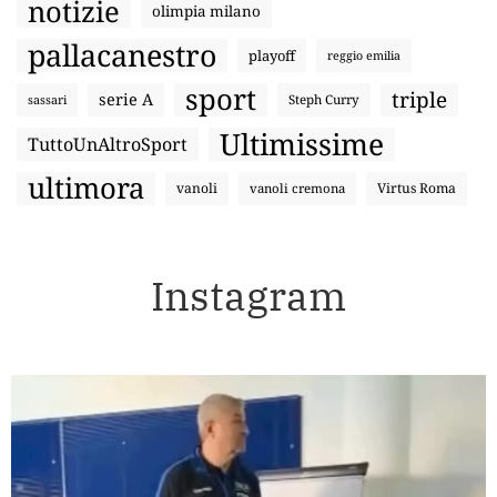
notizie
olimpia milano
pallacanestro
playoff
reggio emilia
sport
triple
serie A
sassari
Steph Curry
Ultimissime
TuttoUnAltroSport
ultimora
vanoli
Virtus Roma
vanoli cremona
Instagram