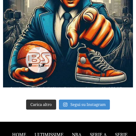
Carica altro
Segui su Instagram
HOME
ULTIMISSIME
NBA
SERIE A
SERIE