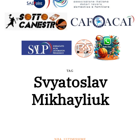
TAG
Svyatoslav
Mikhayliuk
NBA
,
ULTIMISSIME