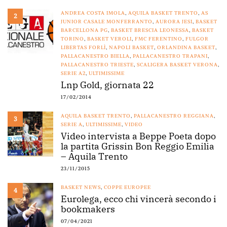
ANDREA COSTA IMOLA
,
AQUILA BASKET TRENTO
,
AS
2
JUNIOR CASALE MONFERRANTO
,
AURORA JESI
,
BASKET
BARCELLONA PG
,
BASKET BRESCIA LEONESSA
,
BASKET
TORINO
,
BASKET VEROLI
,
FMC FERENTINO
,
FULGOR
LIBERTAS FORLÌ
,
NAPOLI BASKET
,
ORLANDINA BASKET
,
PALLACANESTRO BIELLA
,
PALLACANESTRO TRAPANI
,
PALLACANESTRO TRIESTE
,
SCALIGERA BASKET VERONA
,
SERIE A2
,
ULTIMISSIME
Lnp Gold, giornata 22
17/02/2014
AQUILA BASKET TRENTO
,
PALLACANESTRO REGGIANA
,
3
SERIE A
,
ULTIMISSIME
,
VIDEO
Video intervista a Beppe Poeta dopo
la partita Grissin Bon Reggio Emilia
– Aquila Trento
23/11/2015
BASKET NEWS
,
COPPE EUROPEE
4
Eurolega, ecco chi vincerà secondo i
bookmakers
07/04/2021