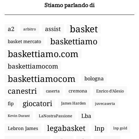
Stiamo parlando di
basket
a2
assist
arbitro
baskettiamo
basket mercato
baskettiamo.com
baskettiamocom
baskettiamocom
bologna
canestri
cremona
caserta
Enrico d’Alesio
giocatori
fip
James Harden
juvecaserta
Lba
LaNostraPassione
Kevin Durant
legabasket
lnp
Lebron James
lnp gold