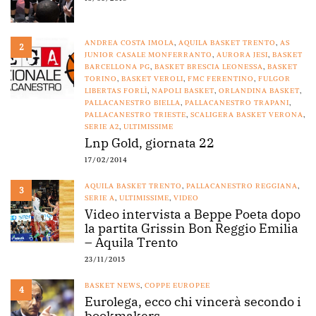
ANDREA COSTA IMOLA
,
AQUILA BASKET TRENTO
,
AS
2
JUNIOR CASALE MONFERRANTO
,
AURORA JESI
,
BASKET
BARCELLONA PG
,
BASKET BRESCIA LEONESSA
,
BASKET
TORINO
,
BASKET VEROLI
,
FMC FERENTINO
,
FULGOR
LIBERTAS FORLÌ
,
NAPOLI BASKET
,
ORLANDINA BASKET
,
PALLACANESTRO BIELLA
,
PALLACANESTRO TRAPANI
,
PALLACANESTRO TRIESTE
,
SCALIGERA BASKET VERONA
,
SERIE A2
,
ULTIMISSIME
Lnp Gold, giornata 22
17/02/2014
AQUILA BASKET TRENTO
,
PALLACANESTRO REGGIANA
,
3
SERIE A
,
ULTIMISSIME
,
VIDEO
Video intervista a Beppe Poeta dopo
la partita Grissin Bon Reggio Emilia
– Aquila Trento
23/11/2015
BASKET NEWS
,
COPPE EUROPEE
4
Eurolega, ecco chi vincerà secondo i
bookmakers