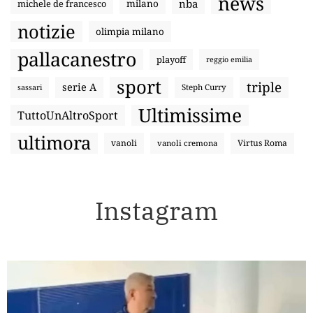
news
nba
michele de francesco
milano
notizie
olimpia milano
pallacanestro
playoff
reggio emilia
sport
triple
serie A
sassari
Steph Curry
Ultimissime
TuttoUnAltroSport
ultimora
vanoli
Virtus Roma
vanoli cremona
Instagram