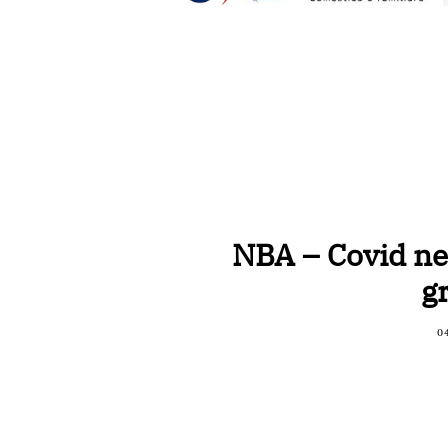
NBA – Covid new
g
0