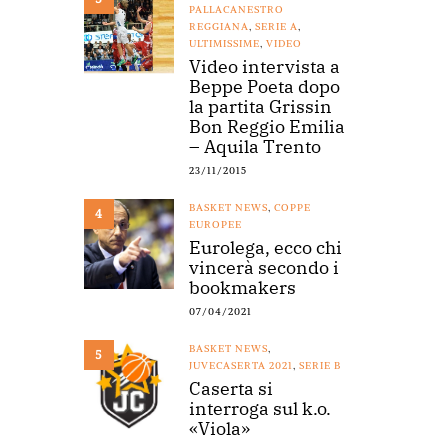
PALLACANESTRO
REGGIANA
,
SERIE A
,
ULTIMISSIME
,
VIDEO
Video intervista a
Beppe Poeta dopo
la partita Grissin
Bon Reggio Emilia
– Aquila Trento
23/11/2015
BASKET NEWS
,
COPPE
4
EUROPEE
Eurolega, ecco chi
vincerà secondo i
bookmakers
07/04/2021
BASKET NEWS
,
5
JUVECASERTA 2021
,
SERIE B
Caserta si
interroga sul k.o.
«Viola»