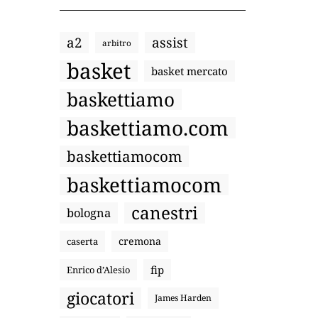
a2
assist
arbitro
basket
basket mercato
baskettiamo
baskettiamo.com
baskettiamocom
baskettiamocom
canestri
bologna
cremona
caserta
fip
Enrico d’Alesio
giocatori
James Harden