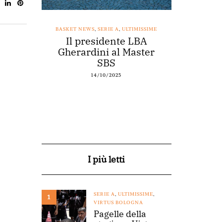
SSIME
BASKET NEWS
,
SERIE A
,
ULTIMISSIME
BASKET NEWS
nestro
Il presidente LBA
Acqu
arte a
Gherardini al Master
spons
o
SBS
14/10/2025
I più letti
SERIE A
,
ULTIMISSIME
,
1
VIRTUS BOLOGNA
Pagelle della