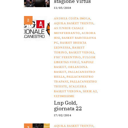
stagione Virtus
13/05/2018
ANDREA COSTA IMOLA
,
2
AQUILA BASKET TRENTO
,
AS JUNIOR CASALE
MONFERRANTO
,
AURORA
JESI
,
BASKET BARCELLONA
PG
,
BASKET BRESCIA
LEONESSA
,
BASKET
TORINO
,
BASKET VEROLI
,
FMC FERENTINO
,
FULGOR
LIBERTAS FORLÌ
,
NAPOLI
BASKET
,
ORLANDINA
BASKET
,
PALLACANESTRO
BIELLA
,
PALLACANESTRO
TRAPANI
,
PALLACANESTRO
TRIESTE
,
SCALIGERA
BASKET VERONA
,
SERIE A2
,
ULTIMISSIME
Lnp Gold,
giornata 22
17/02/2014
AQUILA BASKET TRENTO
,
3