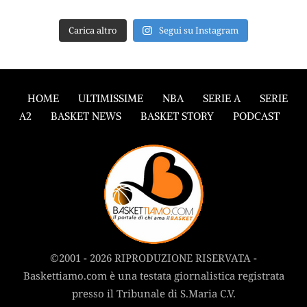
Carica altro
Segui su Instagram
HOME
ULTIMISSIME
NBA
SERIE A
SERIE
A2
BASKET NEWS
BASKET STORY
PODCAST
©2001 - 2026 RIPRODUZIONE RISERVATA -
Baskettiamo.com è una testata giornalistica registrata
presso il Tribunale di S.Maria C.V.