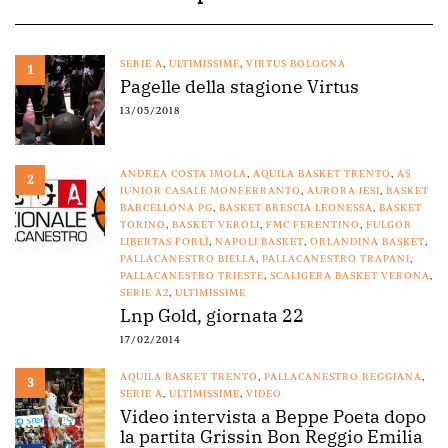
SERIE A
,
ULTIMISSIME
,
VIRTUS BOLOGNA
1
Pagelle della stagione Virtus
13/05/2018
ANDREA COSTA IMOLA
,
AQUILA BASKET TRENTO
,
AS
2
JUNIOR CASALE MONFERRANTO
,
AURORA JESI
,
BASKET
BARCELLONA PG
,
BASKET BRESCIA LEONESSA
,
BASKET
TORINO
,
BASKET VEROLI
,
FMC FERENTINO
,
FULGOR
LIBERTAS FORLÌ
,
NAPOLI BASKET
,
ORLANDINA BASKET
,
PALLACANESTRO BIELLA
,
PALLACANESTRO TRAPANI
,
PALLACANESTRO TRIESTE
,
SCALIGERA BASKET VERONA
,
SERIE A2
,
ULTIMISSIME
Lnp Gold, giornata 22
17/02/2014
AQUILA BASKET TRENTO
,
PALLACANESTRO REGGIANA
,
3
SERIE A
,
ULTIMISSIME
,
VIDEO
Video intervista a Beppe Poeta dopo
la partita Grissin Bon Reggio Emilia