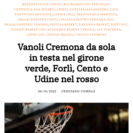
BENEDETTO XIV CENTO
,
BLU BASKET 1971 TREVIGLIO
,
CESTISTICA SAN SEVERO
,
CHIETI
,
FORLÌ PALLACANESTRO 2.015
,
FORTITUDO BOLOGNA
,
LATINA
,
PALL. MANTOVANA MANTOVA
,
PALLACANESTRO CANTÙ
,
PALLACANESTRO FERRARA 2011
,
PALLACANESTRO TRAPANI
,
PISTOIA BASKET
,
RAVENNA BASKET
,
RIETI NPC
,
SCAFATI BASKET 1969
,
SCALIGERA BASKET VERONA
,
UCC PIACENZA
,
UDINE GSA
,
URANIA MILANO
,
VANOLI CREMONA
Vanoli Cremona da sola
in testa nel girone
verde, Forlì, Cento e
Udine nel rosso
20/10/2022
CRISTIANO COMELLI