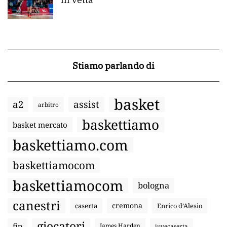
Stiamo parlando di
basket
a2
assist
arbitro
baskettiamo
basket mercato
baskettiamo.com
baskettiamocom
baskettiamocom
bologna
canestri
cremona
caserta
Enrico d’Alesio
giocatori
fip
James Harden
juvecaserta