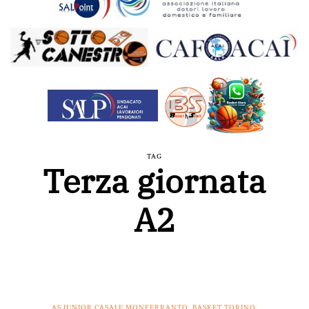
TAG
Terza giornata
A2
AS JUNIOR CASALE MONFERRANTO
,
BASKET TORINO
,