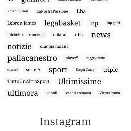
Lba
LaNostraPassione
Kevin Durant
legabasket
lnp
Lebron James
lnp gold
news
nba
michele de francesco
milano
notizie
olimpia milano
pallacanestro
playoff
reggio emilia
sport
triple
serie A
sassari
Steph Curry
Ultimissime
TuttoUnAltroSport
ultimora
vanoli
Virtus Roma
vanoli cremona
Instagram