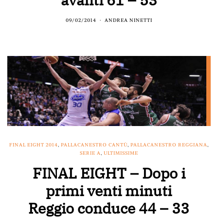
09/02/2014
ANDREA NINETTI
FINAL EIGHT 2014
,
PALLACANESTRO CANTÙ
,
PALLACANESTRO REGGIANA
,
SERIE A
,
ULTIMISSIME
FINAL EIGHT – Dopo i
primi venti minuti
Reggio conduce 44 – 33