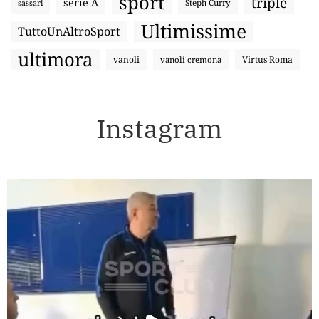
sport
triple
serie A
sassari
Steph Curry
Ultimissime
TuttoUnAltroSport
ultimora
vanoli
Virtus Roma
vanoli cremona
Instagram