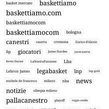
baskettiamo
basket mercato
baskettiamo.com
baskettiamocom
baskettiamocom
bologna
canestri
cremona
caserta
Enrico d’Alesio
giocatori
fip
James Harden
juvecaserta
Lba
LaNostraPassione
Kevin Durant
legabasket
lnp
Lebron James
lnp gold
news
nba
michele de francesco
milano
notizie
olimpia milano
pallacanestro
playoff
reggio emilia