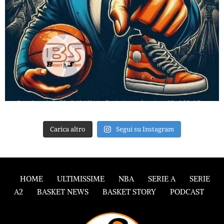
Carica altro
Segui su Instagram
HOME
ULTIMISSIME
NBA
SERIE A
SERIE
A2
BASKET NEWS
BASKET STORY
PODCAST