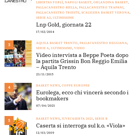
LIBERTAS FORLÌ
,
NAPOLI BASKET
,
ORLANDINA BASKET
,
PALLACANESTRO BIELLA
,
PALLACANESTRO TRAPANI
,
PALLACANESTRO TRIESTE
,
SCALIGERA BASKET VERONA
,
SERIE A2
,
ULTIMISSIME
Lnp Gold, giornata 22
17/02/2014
AQUILA BASKET TRENTO
,
PALLACANESTRO REGGIANA
,
3
SERIE A
,
ULTIMISSIME
,
VIDEO
Video intervista a Beppe Poeta dopo
la partita Grissin Bon Reggio Emilia
– Aquila Trento
23/11/2015
BASKET NEWS
,
COPPE EUROPEE
4
Eurolega, ecco chi vincerà secondo i
bookmakers
07/04/2021
BASKET NEWS
,
JUVECASERTA 2021
,
SERIE B
5
Caserta si interroga sul k.o. «Viola»
12/03/2019