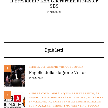
Il presidente LBA Gherardini al Master
SBS
14/10/2025
I più letti
SERIE A
,
ULTIMISSIME
,
VIRTUS BOLOGNA
1
Pagelle della stagione Virtus
13/05/2018
ANDREA COSTA IMOLA
,
AQUILA BASKET TRENTO
,
AS
2
JUNIOR CASALE MONFERRANTO
,
AURORA JESI
,
BASKET
BARCELLONA PG
,
BASKET BRESCIA LEONESSA
,
BASKET
TORINO
,
BASKET VEROLI
,
FMC FERENTINO
,
FULGOR