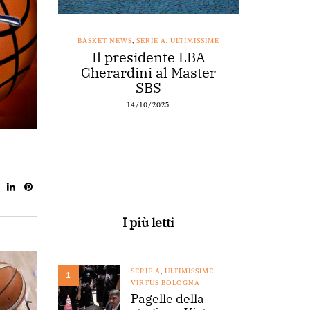
SSIME
BASKET NEWS
,
SERIE A
,
ULTIMISSIME
BASKET NEWS
nestro
Il presidente LBA
Acqu
arte a
Gherardini al Master
spons
o
SBS
14/10/2025
I più letti
SERIE A
,
ULTIMISSIME
,
1
VIRTUS BOLOGNA
Pagelle della