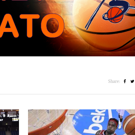
BASKET NEWS
,
ULTIMISSIME
BASKET NEWS
,
ULTIMI
Alla Roig Arena di
Piazza Paci a ca
A
,
Valencia arriva «The
con un’opera d’
Eye»
cielo apert
E
14/07/2025
17/06/2026
Share: