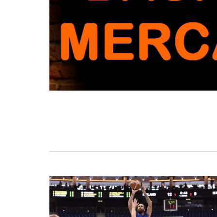
BASKET TORINO
,
BENEDETTO XIV CENTO
,
BERGAMO BASKET 2014
,
FORLÌ
PALLACANESTRO 2.015
,
FORTITUDO BOLOGN
NEW BASKET BRINDISI
,
PISTOIA BASKET
,
ROSETO
,
SCAFATI BASKET 1969
,
SCALIGERA
BASKET VERONA
,
SCANDONE AVELLINO
,
SERI
A2
,
URANIA MILANO
,
VUELLE PESARO
Serie A2, le protagoniste
della stagione 2025-26
08/08/2025