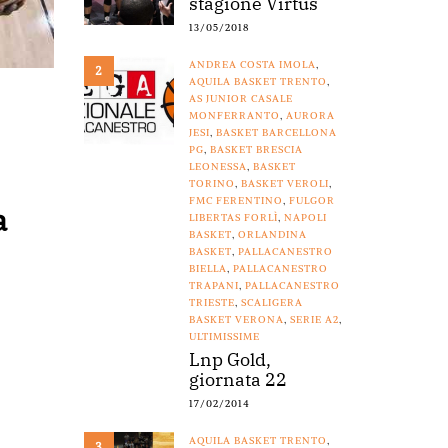
stagione Virtus
13/05/2018
ANDREA COSTA IMOLA
,
2
AQUILA BASKET TRENTO
,
AS JUNIOR CASALE
MONFERRANTO
,
AURORA
JESI
,
BASKET BARCELLONA
PG
,
BASKET BRESCIA
LEONESSA
,
BASKET
TORINO
,
BASKET VEROLI
,
FMC FERENTINO
,
FULGOR
a
LIBERTAS FORLÌ
,
NAPOLI
BASKET
,
ORLANDINA
BASKET
,
PALLACANESTRO
BIELLA
,
PALLACANESTRO
TRAPANI
,
PALLACANESTRO
TRIESTE
,
SCALIGERA
BASKET VERONA
,
SERIE A2
,
ULTIMISSIME
Lnp Gold,
giornata 22
17/02/2014
AQUILA BASKET TRENTO
,
3