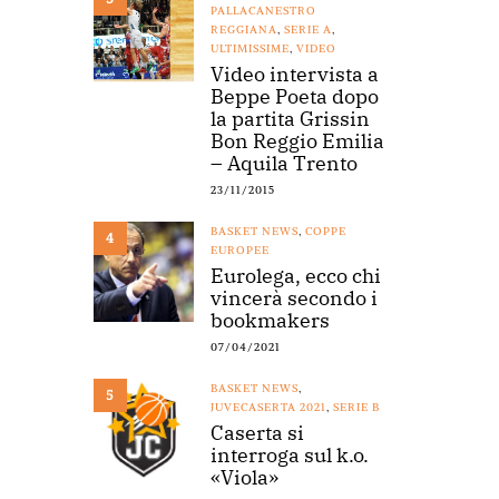
PALLACANESTRO
REGGIANA
,
SERIE A
,
ULTIMISSIME
,
VIDEO
Video intervista a
Beppe Poeta dopo
la partita Grissin
Bon Reggio Emilia
– Aquila Trento
23/11/2015
BASKET NEWS
,
COPPE
4
EUROPEE
Eurolega, ecco chi
vincerà secondo i
bookmakers
07/04/2021
BASKET NEWS
,
5
JUVECASERTA 2021
,
SERIE B
Caserta si
interroga sul k.o.
«Viola»