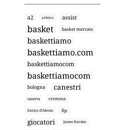
a2
assist
arbitro
basket
basket mercato
baskettiamo
baskettiamo.com
baskettiamocom
baskettiamocom
canestri
bologna
cremona
caserta
fip
Enrico d’Alesio
giocatori
James Harden