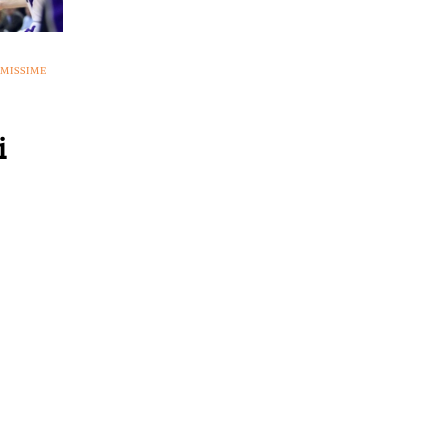
IMISSIME
i