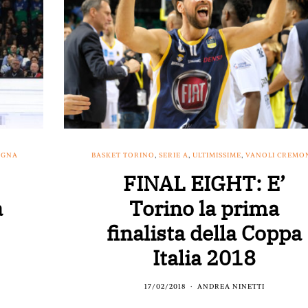
OGNA
BASKET TORINO
,
SERIE A
,
ULTIMISSIME
,
VANOLI CREMO
FINAL EIGHT: E’
a
Torino la prima
finalista della Coppa
Italia 2018
17/02/2018
ANDREA NINETTI