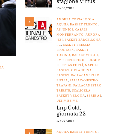
stagione Virtus
13/05/2018
ANDREA COSTA IMOLA
,
2
AQUILA BASKET TRENTO
,
AS JUNIOR CASALE
MONFERRANTO
,
AURORA
JESI
,
BASKET BARCELLONA
PG
,
BASKET BRESCIA
LEONESSA
,
BASKET
TORINO
,
BASKET VEROLI
,
FMC FERENTINO
,
FULGOR
LIBERTAS FORLÌ
,
NAPOLI
NA
BASKET
,
ORLANDINA
BASKET
,
PALLACANESTRO
BIELLA
,
PALLACANESTRO
TRAPANI
,
PALLACANESTRO
TRIESTE
,
SCALIGERA
BASKET VERONA
,
SERIE A2
,
ULTIMISSIME
Lnp Gold,
giornata 22
17/02/2014
AQUILA BASKET TRENTO
,
3