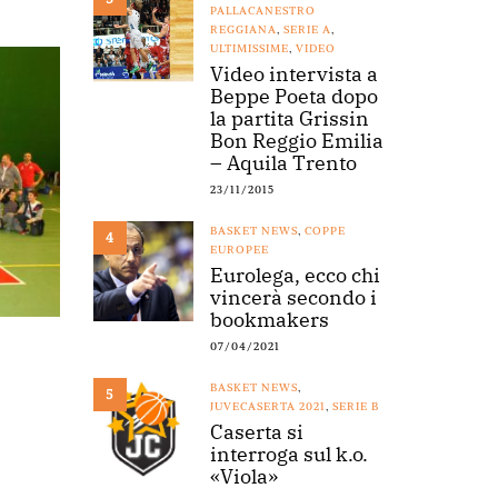
PALLACANESTRO
REGGIANA
,
SERIE A
,
ULTIMISSIME
,
VIDEO
Video intervista a
Beppe Poeta dopo
la partita Grissin
Bon Reggio Emilia
– Aquila Trento
23/11/2015
BASKET NEWS
,
COPPE
4
EUROPEE
Eurolega, ecco chi
vincerà secondo i
bookmakers
07/04/2021
BASKET NEWS
,
5
JUVECASERTA 2021
,
SERIE B
Caserta si
interroga sul k.o.
«Viola»