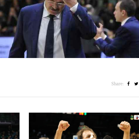
BASKET NEWS
,
ULTIMISSIME
BASKET NEWS
,
ULTIMI
Alla Roig Arena di
Piazza Paci a ca
A
,
Valencia arriva «The
con un’opera d’
Eye»
cielo apert
E
14/07/2025
17/06/2026
Share: