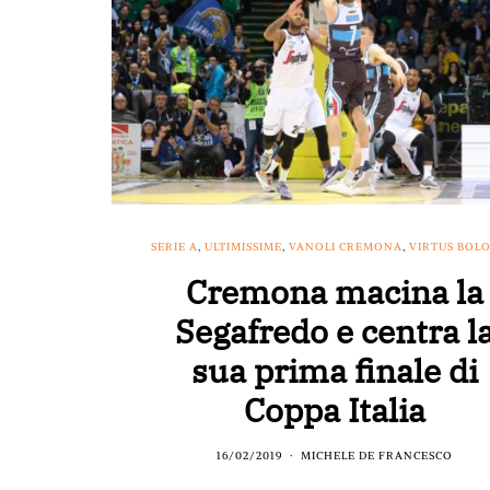
SERIE A
,
ULTIMISSIME
,
VANOLI CREMONA
,
VIRTUS BOL
Cremona macina la
Segafredo e centra l
sua prima finale di
Coppa Italia
16/02/2019
MICHELE DE FRANCESCO