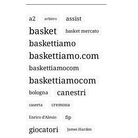
a2
assist
arbitro
basket
basket mercato
baskettiamo
baskettiamo.com
baskettiamocom
baskettiamocom
canestri
bologna
cremona
caserta
fip
Enrico d’Alesio
giocatori
James Harden