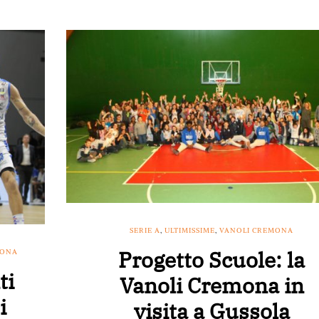
SERIE A
,
ULTIMISSIME
,
VANOLI CREMONA
Progetto Scuole: la
MONA
ti
Vanoli Cremona in
i
visita a Gussola