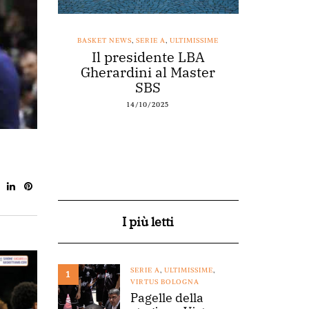
SSIME
BASKET NEWS
,
SERIE A
,
ULTIMISSIME
BASKET NEWS
nestro
Il presidente LBA
Acqu
arte a
Gherardini al Master
spons
o
SBS
14/10/2025
I più letti
SERIE A
,
ULTIMISSIME
,
1
VIRTUS BOLOGNA
Pagelle della