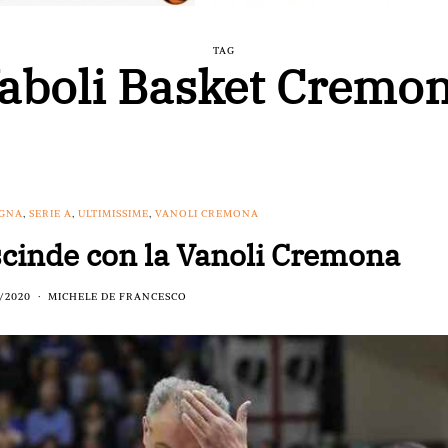
TAG
aboli Basket Cremo
OGNA
,
SERIE A
,
ULTIMISSIME
,
VANOLI CREMONA
scinde con la Vanoli Cremona
/2020
MICHELE DE FRANCESCO