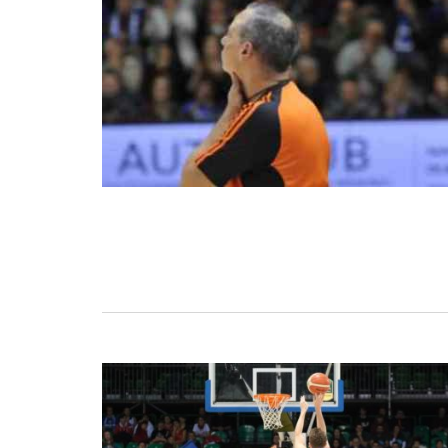
BASKET TORINO
,
BENEDETTO XIV CENTO
,
BERGAMO BASKET 2014
,
FORLÌ
PALLACANESTRO 2.015
,
FORTITUDO BOLOGN
NEW BASKET BRINDISI
,
PISTOIA BASKET
,
ROSETO
,
SCAFATI BASKET 1969
,
SCALIGERA
BASKET VERONA
,
SCANDONE AVELLINO
,
SERI
A2
,
URANIA MILANO
,
VUELLE PESARO
Serie A2, le protagoniste
della stagione 2025-26
08/08/2025