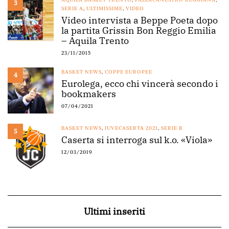
3
SERIE A
,
ULTIMISSIME
,
VIDEO
Video intervista a Beppe Poeta dopo
la partita Grissin Bon Reggio Emilia
– Aquila Trento
23/11/2015
BASKET NEWS
,
COPPE EUROPEE
4
Eurolega, ecco chi vincerà secondo i
bookmakers
07/04/2021
BASKET NEWS
,
JUVECASERTA 2021
,
SERIE B
5
Caserta si interroga sul k.o. «Viola»
12/03/2019
Ultimi inseriti