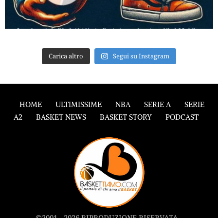
Carica altro
Segui su Instagram
HOME
ULTIMISSIME
NBA
SERIE A
SERIE
A2
BASKET NEWS
BASKET STORY
PODCAST
©2001 - 2026 RIPRODUZIONE RISERVATA -