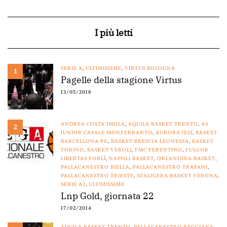
I più letti
SERIE A
,
ULTIMISSIME
,
VIRTUS BOLOGNA
1
Pagelle della stagione Virtus
13/05/2018
ANDREA COSTA IMOLA
,
AQUILA BASKET TRENTO
,
AS
2
JUNIOR CASALE MONFERRANTO
,
AURORA JESI
,
BASKET
BARCELLONA PG
,
BASKET BRESCIA LEONESSA
,
BASKET
TORINO
,
BASKET VEROLI
,
FMC FERENTINO
,
FULGOR
LIBERTAS FORLÌ
,
NAPOLI BASKET
,
ORLANDINA BASKET
,
PALLACANESTRO BIELLA
,
PALLACANESTRO TRAPANI
,
PALLACANESTRO TRIESTE
,
SCALIGERA BASKET VERONA
,
SERIE A2
,
ULTIMISSIME
Lnp Gold, giornata 22
17/02/2014
AQUILA BASKET TRENTO
,
PALLACANESTRO REGGIANA
,