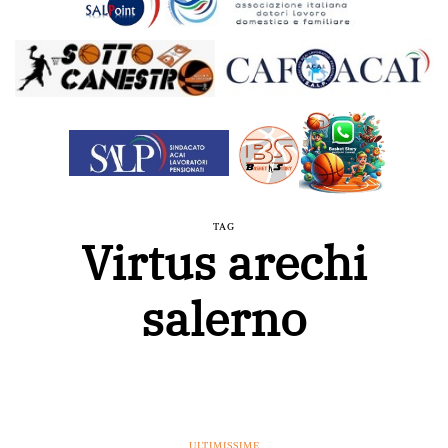
TAG
Virtus arechi
salerno
ULTIMISSIME