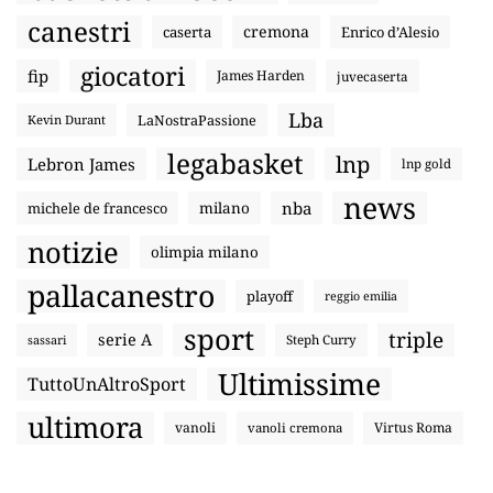
canestri
cremona
caserta
Enrico d’Alesio
giocatori
fip
James Harden
juvecaserta
Lba
LaNostraPassione
Kevin Durant
legabasket
lnp
Lebron James
lnp gold
news
nba
michele de francesco
milano
notizie
olimpia milano
pallacanestro
playoff
reggio emilia
sport
triple
serie A
sassari
Steph Curry
Ultimissime
TuttoUnAltroSport
ultimora
vanoli
Virtus Roma
vanoli cremona