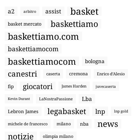
basket
a2
assist
arbitro
baskettiamo
basket mercato
baskettiamo.com
baskettiamocom
baskettiamocom
bologna
canestri
cremona
caserta
Enrico d’Alesio
giocatori
fip
James Harden
juvecaserta
Lba
LaNostraPassione
Kevin Durant
legabasket
lnp
Lebron James
lnp gold
news
nba
michele de francesco
milano
notizie
olimpia milano