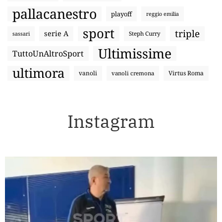
pallacanestro
playoff
reggio emilia
sport
triple
serie A
sassari
Steph Curry
Ultimissime
TuttoUnAltroSport
ultimora
vanoli
Virtus Roma
vanoli cremona
Instagram