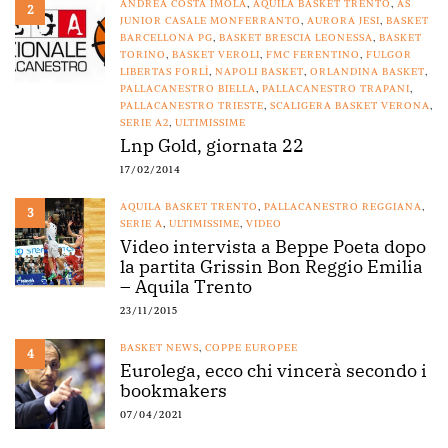
ANDREA COSTA IMOLA
,
AQUILA BASKET TRENTO
,
AS
2
JUNIOR CASALE MONFERRANTO
,
AURORA JESI
,
BASKET
BARCELLONA PG
,
BASKET BRESCIA LEONESSA
,
BASKET
TORINO
,
BASKET VEROLI
,
FMC FERENTINO
,
FULGOR
LIBERTAS FORLÌ
,
NAPOLI BASKET
,
ORLANDINA BASKET
,
PALLACANESTRO BIELLA
,
PALLACANESTRO TRAPANI
,
PALLACANESTRO TRIESTE
,
SCALIGERA BASKET VERONA
,
SERIE A2
,
ULTIMISSIME
Lnp Gold, giornata 22
17/02/2014
AQUILA BASKET TRENTO
,
PALLACANESTRO REGGIANA
,
3
SERIE A
,
ULTIMISSIME
,
VIDEO
Video intervista a Beppe Poeta dopo
la partita Grissin Bon Reggio Emilia
– Aquila Trento
23/11/2015
BASKET NEWS
,
COPPE EUROPEE
4
Eurolega, ecco chi vincerà secondo i
bookmakers
07/04/2021