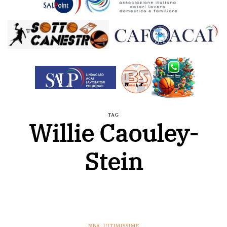
TAG
Willie Caouley-
Stein
NBA
,
ULTIMISSIME