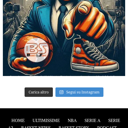
Carica altro
Segui su Instagram
HOME
ULTIMISSIME
NBA
SERIE A
SERIE
A2
BASKET NEWS
BASKET STORY
PODCAST