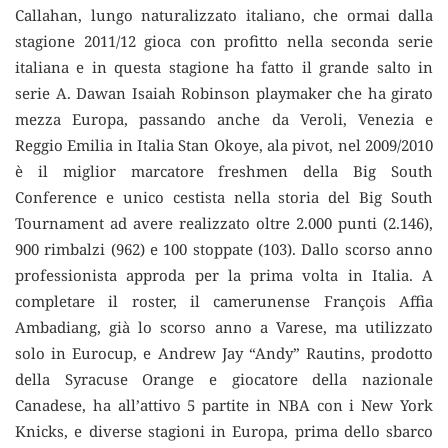
Callahan, lungo naturalizzato italiano, che ormai dalla
stagione 2011/12 gioca con profitto nella seconda serie
italiana e in questa stagione ha fatto il grande salto in
serie A. Dawan Isaiah Robinson playmaker che ha girato
mezza Europa, passando anche da Veroli, Venezia e
Reggio Emilia in Italia Stan Okoye, ala pivot, nel 2009/2010
è il miglior marcatore freshmen della Big South
Conference e unico cestista nella storia del Big South
Tournament ad avere realizzato oltre 2.000 punti (2.146),
900 rimbalzi (962) e 100 stoppate (103). Dallo scorso anno
professionista approda per la prima volta in Italia. A
completare il roster, il camerunense François Affia
Ambadiang, già lo scorso anno a Varese, ma utilizzato
solo in Eurocup, e Andrew Jay “Andy” Rautins, prodotto
della Syracuse Orange e giocatore della nazionale
Canadese, ha all’attivo 5 partite in NBA con i New York
Knicks, e diverse stagioni in Europa, prima dello sbarco