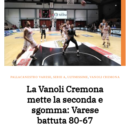
PALLACANESTRO VARESE
,
SERIE A
,
ULTIMISSIME
,
VANOLI CREMONA
La Vanoli Cremona
mette la seconda e
sgomma: Varese
battuta 80-67