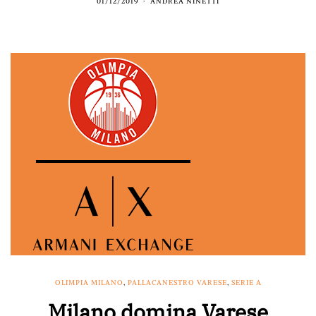
01/12/2019
ANDREA NINETTI
OLIMPIA MILANO
,
PALLACANESTRO VARESE
,
SERIE A
Milano domina Varese