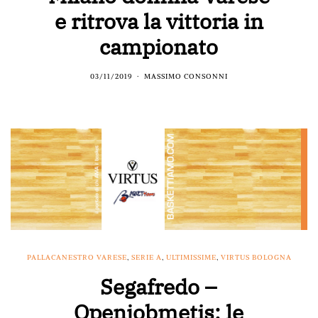
e ritrova la vittoria in
campionato
03/11/2019
MASSIMO CONSONNI
PALLACANESTRO VARESE
,
SERIE A
,
ULTIMISSIME
,
VIRTUS BOLOGNA
Segafredo –
Openjobmetis: le