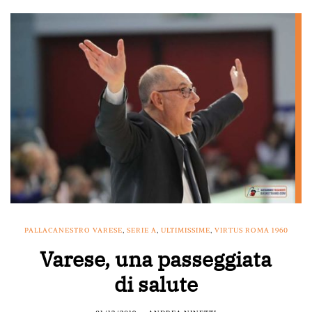
PALLACANESTRO VARESE
,
SERIE A
,
ULTIMISSIME
,
VIRTUS ROMA 1960
Varese, una passeggiata
di salute