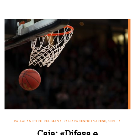
PALLACANESTRO REGGIANA
,
PALLACANESTRO VARESE
,
SERIE A
Caja: «Difesa e