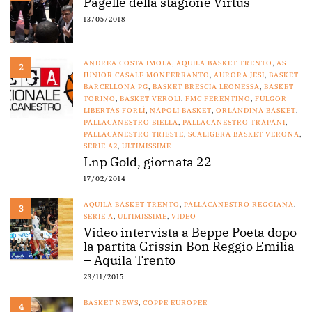
Pagelle della stagione Virtus
13/05/2018
ANDREA COSTA IMOLA
,
AQUILA BASKET TRENTO
,
AS
2
JUNIOR CASALE MONFERRANTO
,
AURORA JESI
,
BASKET
BARCELLONA PG
,
BASKET BRESCIA LEONESSA
,
BASKET
TORINO
,
BASKET VEROLI
,
FMC FERENTINO
,
FULGOR
LIBERTAS FORLÌ
,
NAPOLI BASKET
,
ORLANDINA BASKET
,
PALLACANESTRO BIELLA
,
PALLACANESTRO TRAPANI
,
PALLACANESTRO TRIESTE
,
SCALIGERA BASKET VERONA
,
SERIE A2
,
ULTIMISSIME
Lnp Gold, giornata 22
17/02/2014
AQUILA BASKET TRENTO
,
PALLACANESTRO REGGIANA
,
3
SERIE A
,
ULTIMISSIME
,
VIDEO
Video intervista a Beppe Poeta dopo
la partita Grissin Bon Reggio Emilia
– Aquila Trento
23/11/2015
BASKET NEWS
,
COPPE EUROPEE
4