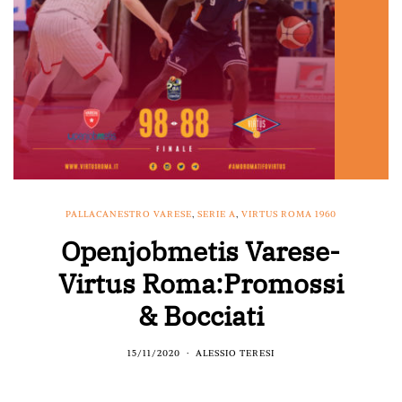
PALLACANESTRO VARESE
,
SERIE A
,
VIRTUS ROMA 1960
Openjobmetis Varese-
Virtus Roma:Promossi
& Bocciati
15/11/2020
ALESSIO TERESI