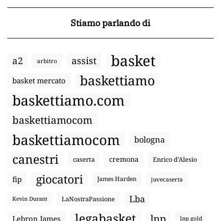
Stiamo parlando di
basket
a2
assist
arbitro
baskettiamo
basket mercato
baskettiamo.com
baskettiamocom
baskettiamocom
bologna
canestri
cremona
caserta
Enrico d’Alesio
giocatori
fip
James Harden
juvecaserta
Lba
LaNostraPassione
Kevin Durant
legabasket
lnp
Lebron James
lnp gold