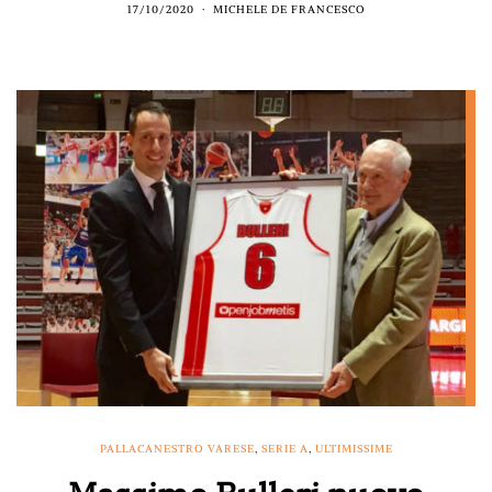
17/10/2020
MICHELE DE FRANCESCO
PALLACANESTRO VARESE
,
SERIE A
,
ULTIMISSIME