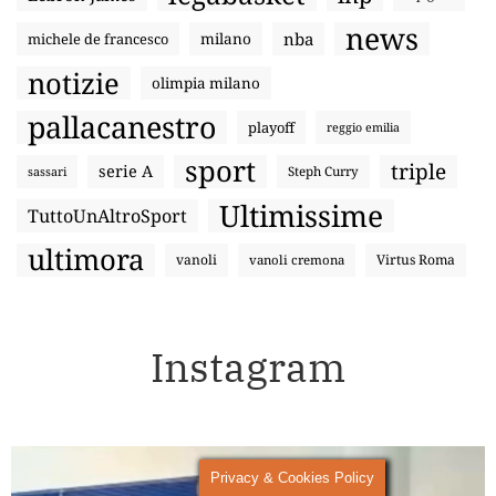
news
nba
michele de francesco
milano
notizie
olimpia milano
pallacanestro
playoff
reggio emilia
sport
triple
serie A
sassari
Steph Curry
Ultimissime
TuttoUnAltroSport
ultimora
vanoli
Virtus Roma
vanoli cremona
Instagram
Privacy & Cookies Policy