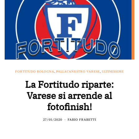
FORTITUDO BOLOGNA
,
PALLACANESTRO VARESE
,
ULTIMISSIME
La Fortitudo riparte:
Varese si arrende al
fotofinish!
27/01/2020
FABIO FRABETTI