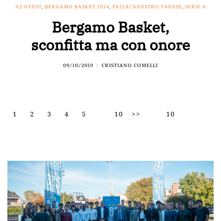
A2 OVEST
,
BERGAMO BASKET 2014
,
PALLACANESTRO VARESE
,
SERIE A
Bergamo Basket,
sconfitta ma con onore
09/10/2019
CRISTIANO COMELLI
1
2
3
4
5
10
>>
10