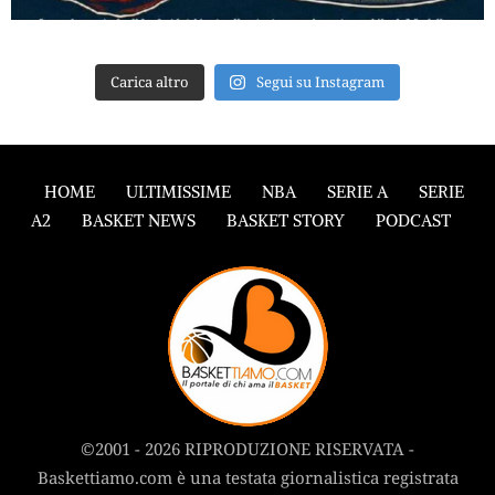
Carica altro
Segui su Instagram
HOME
ULTIMISSIME
NBA
SERIE A
SERIE
A2
BASKET NEWS
BASKET STORY
PODCAST
©2001 - 2026 RIPRODUZIONE RISERVATA -
Baskettiamo.com è una testata giornalistica registrata