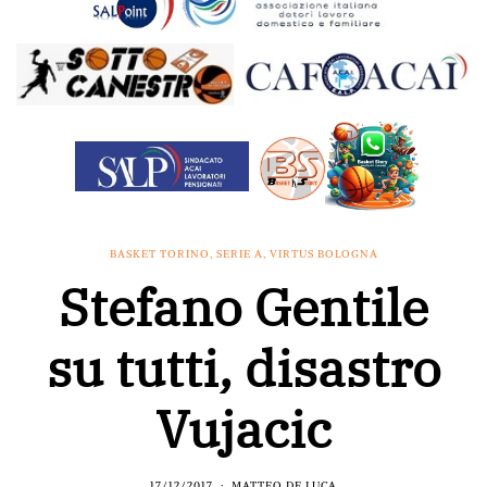
BASKET TORINO
,
SERIE A
,
VIRTUS BOLOGNA
Stefano Gentile
su tutti, disastro
Vujacic
17/12/2017
MATTEO DE LUCA