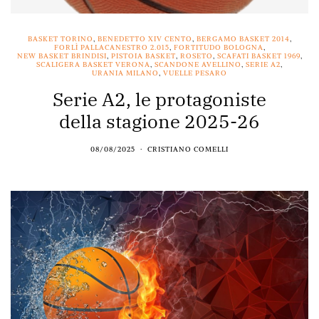
BASKET TORINO
,
BENEDETTO XIV CENTO
,
BERGAMO BASKET 2014
,
FORLÌ PALLACANESTRO 2.015
,
FORTITUDO BOLOGNA
,
NEW BASKET BRINDISI
,
PISTOIA BASKET
,
ROSETO
,
SCAFATI BASKET 1969
,
SCALIGERA BASKET VERONA
,
SCANDONE AVELLINO
,
SERIE A2
,
URANIA MILANO
,
VUELLE PESARO
Serie A2, le protagoniste
della stagione 2025-26
08/08/2025
CRISTIANO COMELLI