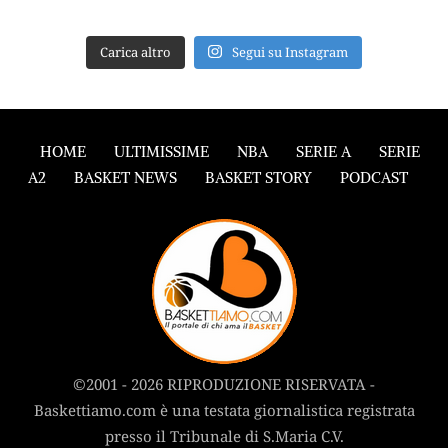
Carica altro
Segui su Instagram
HOME
ULTIMISSIME
NBA
SERIE A
SERIE
A2
BASKET NEWS
BASKET STORY
PODCAST
©2001 - 2026 RIPRODUZIONE RISERVATA -
Baskettiamo.com è una testata giornalistica registrata
presso il Tribunale di S.Maria C.V.