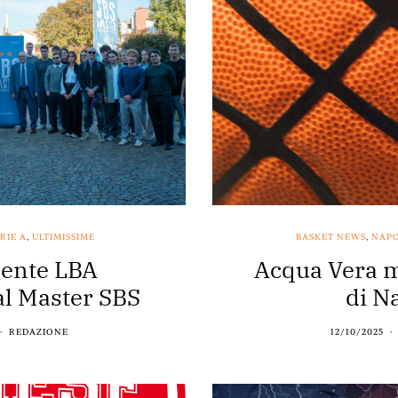
RIE A
,
ULTIMISSIME
BASKET NEWS
,
NAPO
dente LBA
Acqua Vera 
al Master SBS
di N
REDAZIONE
12/10/2025