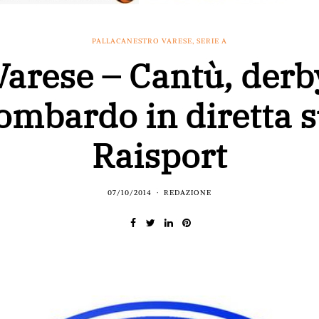
PALLACANESTRO VARESE
,
SERIE A
Varese – Cantù, derb
ombardo in diretta 
Raisport
07/10/2014
REDAZIONE