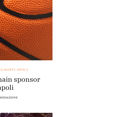
LI BASKET
,
SERIE A
main sponsor
apoli
REDAZIONE