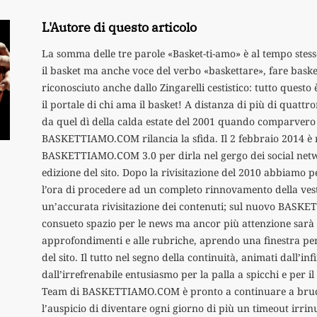
L'Autore di questo articolo
La somma delle tre parole «Basket-ti-amo» è al tempo stess
il basket ma anche voce del verbo «baskettare», fare baske
riconosciuto anche dallo Zingarelli cestistico: tutto qu
il portale di chi ama il basket! A distanza di più di quatt
da quel dì della calda estate del 2001 quando comparvero
BASKETTIAMO.COM rilancia la sfida. Il 2 febbraio 2014 è 
BASKETTIAMO.COM 3.0 per dirla nel gergo dei social netw
edizione del sito. Dopo la rivisitazione del 2010 abbiamo p
l’ora di procedere ad un completo rinnovamento della ves
un’accurata rivisitazione dei contenuti; sul nuovo BASKE
consueto spazio per le news ma ancor più attenzione sarà 
approfondimenti e alle rubriche, aprendo una finestra per
del sito. Il tutto nel segno della continuità, animati dall’in
dall’irrefrenabile entusiasmo per la palla a spicchi e per i
Team di BASKETTIAMO.COM è pronto a continuare a brucia
l’auspicio di diventare ogni giorno di più un timeout irrinu