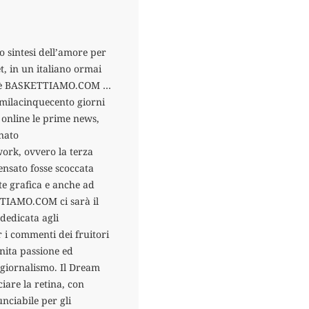
o sintesi dell’amore per
t, in un italiano ormai
esto è BASKETTIAMO.COM …
romilacinquecento giorni
 online le prime news,
nato
ork, ovvero la terza
ensato fosse scoccata
te grafica e anche ad
TTIAMO.COM ci sarà il
dedicata agli
 i commenti dei fruitori
finita passione ed
l giornalismo. Il Dream
re la retina, con
nciabile per gli