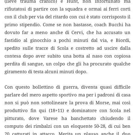
(lieve trauma cranico) e Hunt, non infortunato ma
rifiutatosi di partire con la squadra e ormai ai ferri corti
con il club per via del ritardo con cui è stato corrisposto il
primo stipendio. Come se non bastasse, coach Bucchi ha
dovuto far a meno anche di Cervi, che ha accusato un
fastidio al ginocchio a pochi minuti dal via, e Biordi,
spedito sulle tracce di Scola e costretto ad uscire dalla
contesa dopo aver subito una botta al naso con copiosa
perdita di sangue, un colpo che gli ha procurato qualche
giramento di testa alcuni minuti dopo.
Con questo bollettino di guerra, diventa quasi difficile
parlare del mero aspetto sportivo ma per i padroni di casa
non si può non sottolineare la prova di Morse, mai così
produttivo fin qui (18+11) e dominatore con Scola nel
pitturato, dove Varese ha banchettato chiudendo il
computo dei rimbalzi con un eloquente 50-28, di cui ben
20 catturati in attacco. Merita un plauso anche il duo