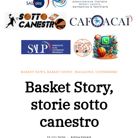
BASKET NEWS
,
BASKET STORY
,
MAGAZINE
,
ULTIMISSIME
Basket Story,
storie sotto
canestro
23/12/2020
REDAZIONE