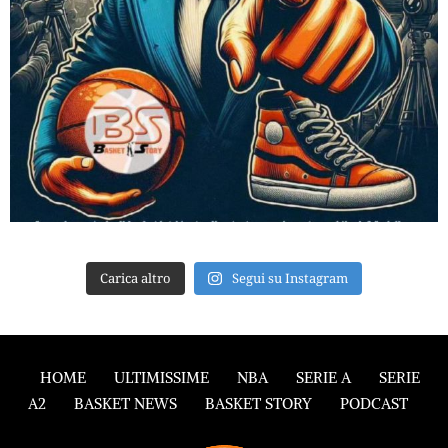
Carica altro
Segui su Instagram
HOME
ULTIMISSIME
NBA
SERIE A
SERIE
A2
BASKET NEWS
BASKET STORY
PODCAST