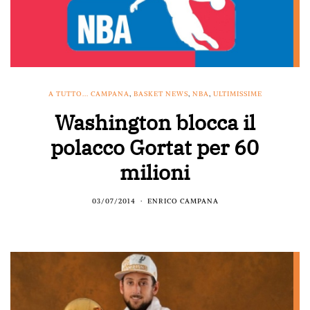
A TUTTO... CAMPANA
,
BASKET NEWS
,
NBA
,
ULTIMISSIME
Washington blocca il
polacco Gortat per 60
milioni
03/07/2014
ENRICO CAMPANA