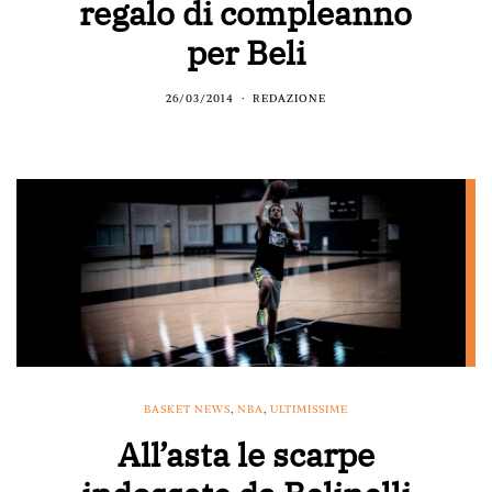
regalo di compleanno
per Beli
26/03/2014
REDAZIONE
BASKET NEWS
,
NBA
,
ULTIMISSIME
All’asta le scarpe