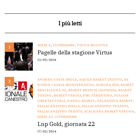
I più letti
SERIE A
,
ULTIMISSIME
,
VIRTUS BOLOGNA
1
Pagelle della stagione Virtus
13/05/2018
ANDREA COSTA IMOLA
,
AQUILA BASKET TRENTO
,
AS
2
JUNIOR CASALE MONFERRANTO
,
AURORA JESI
,
BASKET
BARCELLONA PG
,
BASKET BRESCIA LEONESSA
,
BASKET
TORINO
,
BASKET VEROLI
,
FMC FERENTINO
,
FULGOR
LIBERTAS FORLÌ
,
NAPOLI BASKET
,
ORLANDINA BASKET
,
PALLACANESTRO BIELLA
,
PALLACANESTRO TRAPANI
,
PALLACANESTRO TRIESTE
,
SCALIGERA BASKET VERONA
,
SERIE A2
,
ULTIMISSIME
Lnp Gold, giornata 22
17/02/2014