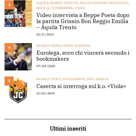
AQUILA BASKET TRENTO
,
PALLACANESTRO REGGIANA
,
3
SERIE A
,
ULTIMISSIME
,
VIDEO
Video intervista a Beppe Poeta dopo
la partita Grissin Bon Reggio Emilia
– Aquila Trento
23/11/2015
BASKET NEWS
,
COPPE EUROPEE
4
Eurolega, ecco chi vincerà secondo i
bookmakers
07/04/2021
BASKET NEWS
,
JUVECASERTA 2021
,
SERIE B
5
Caserta si interroga sul k.o. «Viola»
12/03/2019
Ultimi inseriti