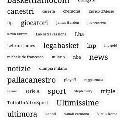
canestri
cremona
caserta
Enrico d’Alesio
giocatori
fip
James Harden
juvecaserta
Lba
LaNostraPassione
Kevin Durant
legabasket
lnp
Lebron James
lnp gold
news
nba
michele de francesco
milano
notizie
olimpia milano
pallacanestro
playoff
reggio emilia
sport
triple
serie A
sassari
Steph Curry
Ultimissime
TuttoUnAltroSport
ultimora
vanoli
Virtus Roma
vanoli cremona