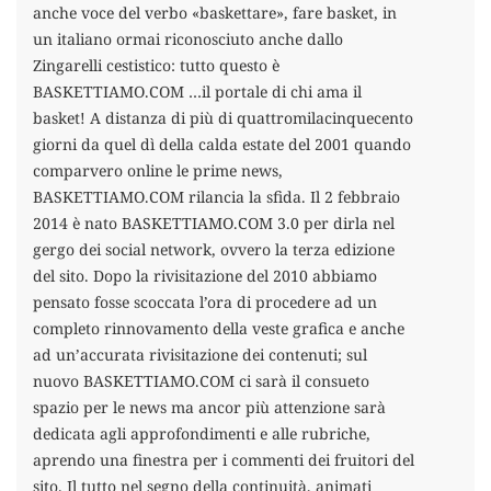
anche voce del verbo «baskettare», fare basket, in
un italiano ormai riconosciuto anche dallo
Zingarelli cestistico: tutto questo è
BASKETTIAMO.COM …il portale di chi ama il
basket! A distanza di più di quattromilacinquecento
giorni da quel dì della calda estate del 2001 quando
comparvero online le prime news,
BASKETTIAMO.COM rilancia la sfida. Il 2 febbraio
2014 è nato BASKETTIAMO.COM 3.0 per dirla nel
gergo dei social network, ovvero la terza edizione
del sito. Dopo la rivisitazione del 2010 abbiamo
pensato fosse scoccata l’ora di procedere ad un
completo rinnovamento della veste grafica e anche
ad un’accurata rivisitazione dei contenuti; sul
nuovo BASKETTIAMO.COM ci sarà il consueto
spazio per le news ma ancor più attenzione sarà
dedicata agli approfondimenti e alle rubriche,
aprendo una finestra per i commenti dei fruitori del
sito. Il tutto nel segno della continuità, animati